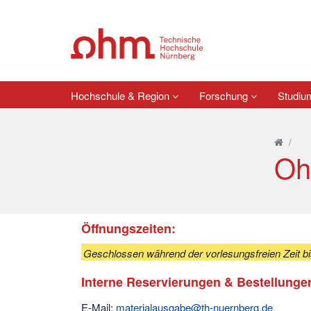
Hochschule & Region
Forschung
Studi
/
Oh
Öffnungszeiten:
Geschlossen während der vorlesungsfreien Zeit bi
Interne Reservierungen & Bestellunge
E-Mail:
materialausgabe@th-nuernberg.de