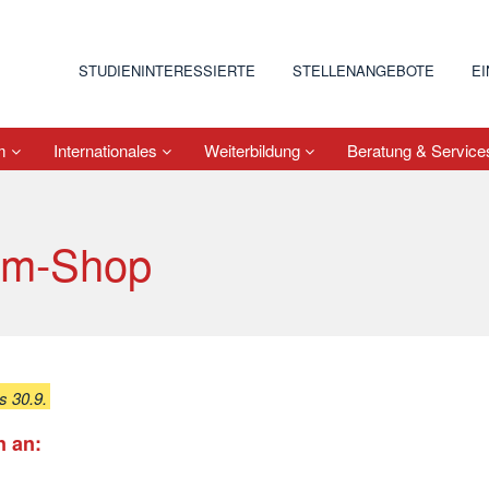
STUDIENINTERESSIERTE
STELLENANGEBOTE
E
um
Internationales
Weiterbildung
Beratung & Servic
m-Shop
s 30.9.
n an: