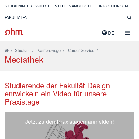
STUDIENINTERESSIERTE
STELLENANGEBOTE
EINRICHTUNGEN
FAKULTÄTEN
NAVIG
DE
AUSK
/
Studium
/
Karrierewege
/
Career-Service
/
Mediathek
Studierende der Fakultät Design
entwickeln ein Video für unsere
Praxistage
Jetzt zu den Praxistagen anmelden!