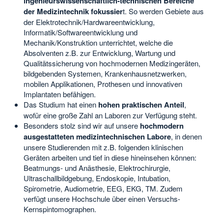
ingenieurswissenschaftlich-technischen Bereiche
der Medizintechnik fokussier
t. So werden Gebiete aus
der Elektrotechnik/Hardwareentwicklung,
Informatik/Softwareentwicklung und
Mechanik/Konstruktion unterrichtet, welche die
Absolventen z.B. zur Entwicklung, Wartung und
Qualitätssicherung von hochmodernen Medizingeräten,
bildgebenden Systemen, Krankenhausnetzwerken,
mobilen Applikationen, Prothesen und innovativen
Implantaten befähigen.
Das Studium hat einen
hohen praktischen Anteil
,
wofür eine große Zahl an Laboren zur Verfügung steht.
Besonders stolz sind wir auf unsere
hochmodern
ausgestatteten medizintechnischen Labore
, in denen
unsere Studierenden mit z.B. folgenden klinischen
Geräten arbeiten und tief in diese hineinsehen können:
Beatmungs- und Anästhesie, Elektrochirurgie,
Ultraschallbildgebung, Endoskopie, Intubation,
Spirometrie, Audiometrie, EEG, EKG, TM. Zudem
verfügt unsere Hochschule über einen Versuchs-
Kernspintomographen.