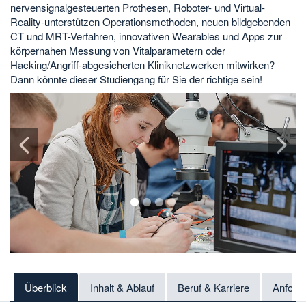
nervensignalgesteuerten Prothesen, Roboter- und Virtual-
Reality-unterstützen Operationsmethoden, neuen bildgebenden
CT und MRT-Verfahren, innovativen Wearables und Apps zur
körpernahen Messung von Vitalparametern oder
Hacking/Angriff-abgesicherten Kliniknetzwerken mitwirken?
Dann könnte dieser Studiengang für Sie der richtige sein!
1
2
3
4
Überblick
Inhalt & Ablauf
Beruf & Karriere
Anford