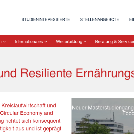
STUDIENINTERESSIERTE
STELLENANGEBOTE
E
um
Internationales
Weiterbildung
Beratung & Servic
 und Resiliente Ernährung
Kreislaufwirtschaft und
Neuer Masterstudiengang 
ircular
conomy and
C
E
Food
g richtet sich konsequent
igkeit aus und ist geprägt