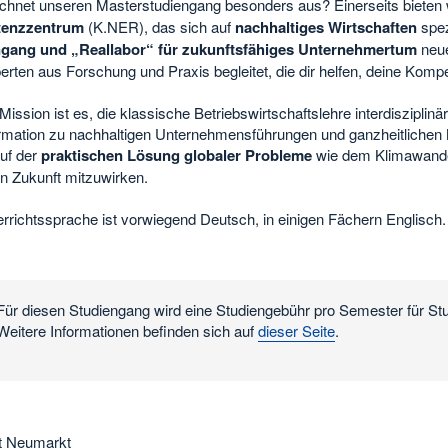
chnet unseren Masterstudiengang besonders aus? Einerseits bieten 
enzzentrum
(K.NER), das sich auf
nachhaltiges Wirtschaften
spez
gang und „Reallabor“ für zukunftsfähiges Unternehmertum
neue
rten aus Forschung und Praxis begleitet, die dir helfen, deine Komp
ission ist es, die klassische Betriebswirtschaftslehre interdiszipl
rmation zu nachhaltigen Unternehmensführungen und ganzheitlichen 
uf der
praktischen Lösung globaler Probleme
wie dem Klimawandel.
n Zukunft mitzuwirken.
rrichtssprache ist vorwiegend Deutsch, in einigen Fächern Englisch.
Für diesen Studiengang wird eine Studiengebühr pro Semester für S
Weitere Informationen befinden sich auf
dieser Seite
.
t Neumarkt