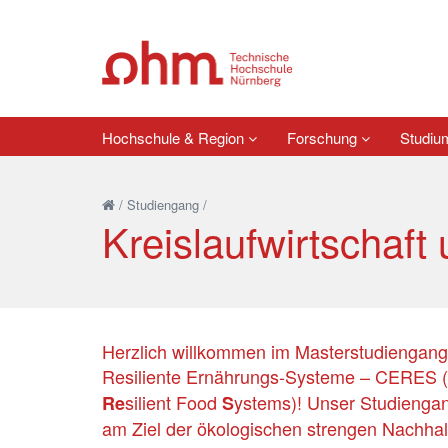
Hochschule & Region
Forschung
Studi
/
Studiengang
/
Kreislaufwirtschaft
Herzlich willkommen im Masterstudiengang 
Resiliente Ernährungs-Systeme – CERES (
silient Food
ystems)! Unser Studiengan
Re
S
am Ziel der ökologischen strengen Nachhalt