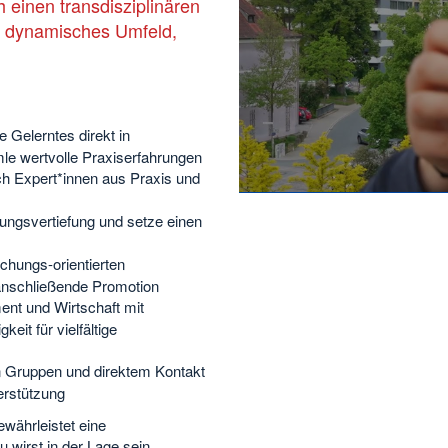
 einen transdisziplinären
in dynamisches Umfeld,
Gelerntes direkt in
mle wertvolle Praxiserfahrungen
ch Expert*innen aus Praxis und
ungsvertiefung und setze einen
chungs-orientierten
 anschließende Promotion
nt und Wirtschaft mit
it für vielfältige
en Gruppen und direktem Kontakt
erstützung
währleistet eine
wirst in der Lage sein,