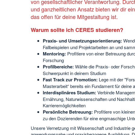
von gesellschaftlicher Verantwortung. Durch
und ganzheitlichen Ansatz bieten wir dir e
das offen für deine Mitgestaltung ist.
Warum sollte ich CERES studieren?
Praxis- und Umsetzungsorientierung:
Wende 
Fallbeispielen und Projektarbeiten an und sam
Mentoring:
Profitiere von einer Betreuung dur
Forschung
Profilbereiche:
Wähle die Praxis- oder Forsch
Schwerpunkt in deinem Studium
Fast Track zur Promotion:
Lege mit der "Fors
Masterarbeit“ bereits ein Fundament für deine
Interdisplinäres Studium:
Verbinde Manageme
Ernährung, Naturwissenschaften und Nachhaltigke
Karrieremöglichkeiten
Persönliche Betreuung:
Profitiere von klein
zu den Dozierenden für eine engmaschige Unt
Unsere Vernetzung mit Wissenschaft und Industrie ge
anwendungsnahe und praxisbezogene Ausbildung. Du 