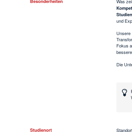
Besonderheiten
Was zei
Kompet
Studien
und Expe
Unsere M
Transfo
Fokus a
bessere
Die Unte
Interessante
Zahlen
und
Daten
Studienort
Standor