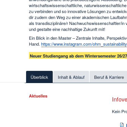
wirtschaftswissenschaftliche, naturwissenschaftliche
zu verbinden und so innovative Lösungen zu entwicke
dir zudem den Weg zu einer akademischen Laufbahn u
als transdisziplinäre/r Nachwuchswissenschaftler/in v
und gestalte eine nachhaltige Zukunft mit!
Ein Blick in den Master – Zentrale Inhalte, Perspekt
Hand.
https://www.instagram.com/ohm_sustainabili
Neuer Studiengang ab dem Wintersemester 26/2
Überblick
Inhalt & Ablauf
Beruf & Karriere
Aktuelles
Infov
Kein Pr