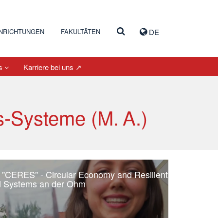
INRICHTUNGEN
FAKULTÄTEN
DE
es
Karriere bei uns ↗
s-Systeme (M. A.)
"CERES" - Circular Economy and Resilient
 Systems an der Ohm