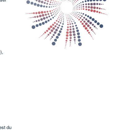
),
est du