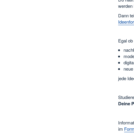
werden
Dann tei
Ideenfo
Egal ob
nachh
moder
digit
neue
jede Ide
Studier
Deine P
Informa
im
Form