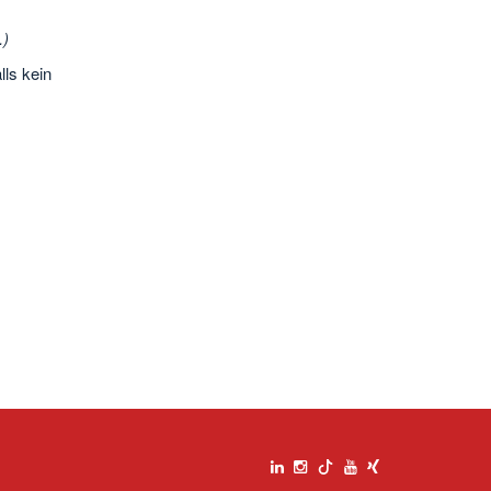
.)
ls kein