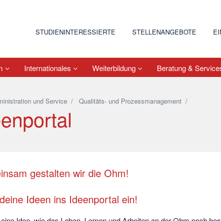
STUDIENINTERESSIERTE
STELLENANGEBOTE
E
um
Internationales
Weiterbildung
Beratung & Servic
inistration und Service
/
Qualitäts- und Prozessmanagement
/
eenportal
nsam gestalten wir die Ohm!
deine Ideen ins Ideenportal ein!
 eine Idee, wie das Leben, Lernen und Arbeiten an der Ohm noch bes