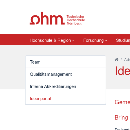
Hochschule & Region
Forschung
Studi
/
Adm
Team
Id
Qualitätsmanagement
Interne Akkreditierungen
Ideenportal
Gemei
Bring 
Du hast