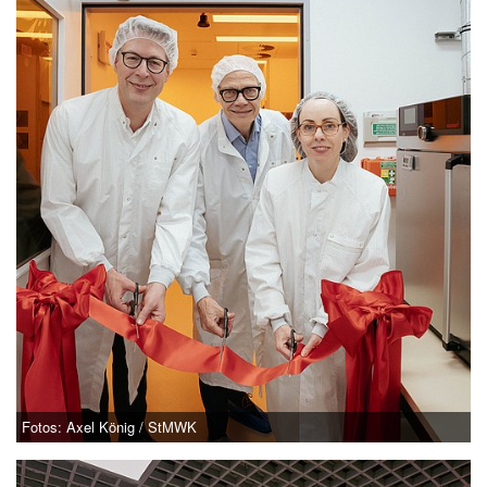
Fotos: Axel König / StMWK