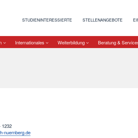
STUDIENINTERESSIERTE
STELLENANGEBOTE
E
um
Internationales
Weiterbildung
Beratung & Servic
- 1232
h-nuernberg.de