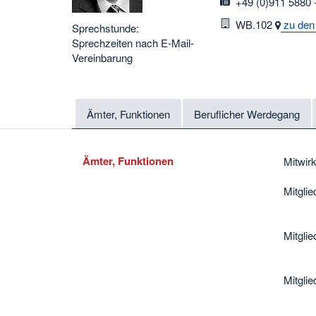
fax
+49 (0)911 5880 -
Raum
WB.102
zu den
Sprechstunde:
Sprechzeiten nach E-Mail-
Vereinbarung
Ämter, Funktionen
Beruflicher Werdegang
Ämter, Funktionen
Mitwirk
Mitgl
Mitgl
Mitg
10