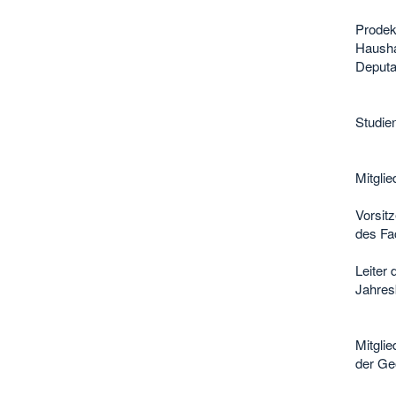
Prod
Hau
Depu
Stud
Mitgli
1
Vorsit
des
Leiter 
Jahr
Mitglie
der G