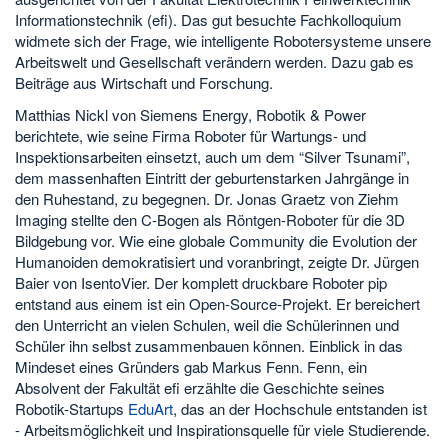
Informationstechnik (efi). Das gut besuchte Fachkolloquium
widmete sich der Frage, wie intelligente Robotersysteme unsere
Arbeitswelt und Gesellschaft verändern werden. Dazu gab es
Beiträge aus Wirtschaft und Forschung.
Matthias Nickl von Siemens Energy, Robotik & Power
berichtete, wie seine Firma Roboter für Wartungs- und
Inspektionsarbeiten einsetzt, auch um dem “Silver Tsunami”,
dem massenhaften Eintritt der geburtenstarken Jahrgänge in
den Ruhestand, zu begegnen. Dr. Jonas Graetz von Ziehm
Imaging stellte den C-Bogen als Röntgen-Roboter für die 3D
Bildgebung vor. Wie eine globale Community die Evolution der
Humanoiden demokratisiert und voranbringt, zeigte Dr. Jürgen
Baier von IsentoVier. Der komplett druckbare Roboter pip
entstand aus einem ist ein Open-Source-Projekt. Er bereichert
den Unterricht an vielen Schulen, weil die Schülerinnen und
Schüler ihn selbst zusammenbauen können. Einblick in das
Mindeset eines Gründers gab Markus Fenn. Fenn, ein
Absolvent der Fakultät efi erzählte die Geschichte seines
Robotik-Startups
EduArt
, das an der Hochschule entstanden ist
- Arbeitsmöglichkeit und Inspirationsquelle für viele Studierende.