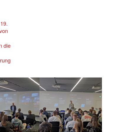
19.
 von
n die
erung