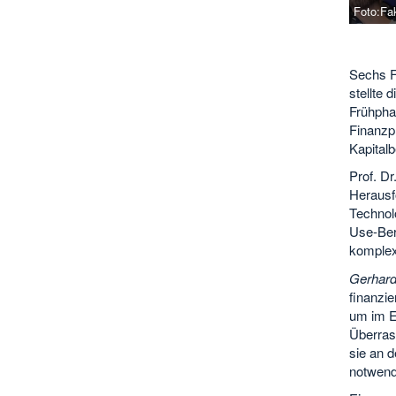
Foto:Fa
Sechs Fa
stellte 
Frühpha
Finanzpl
Kapitalb
Prof. D
Herausf
Technol
Use-Ber
komplexe
Gerhard
finanzie
um im E
Überras
sie an 
notwend