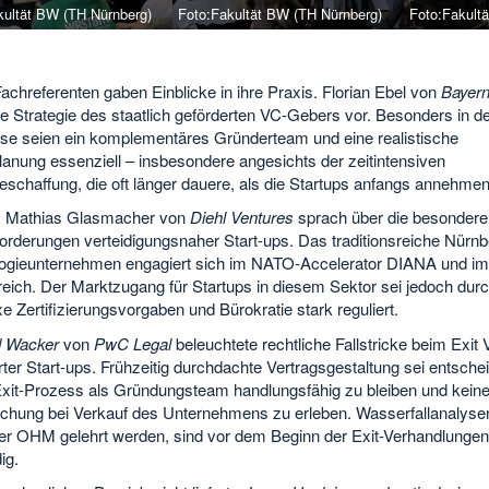
kultät BW (TH Nürnberg)
Foto:Fakultät BW (TH Nürnberg)
Foto:Fakult
chreferenten gaben Einblicke in ihre Praxis. Florian Ebel von
Bayern
die Strategie des staatlich geförderten VC-Gebers vor. Besonders in d
se seien ein komplementäres Gründerteam und eine realistische
anung essenziell – insbesondere angesichts der zeitintensiven
eschaffung, die oft länger dauere, als die Startups anfangs annehmen
r. Mathias Glasmacher von
Diehl Ventures
sprach über die besondere
orderungen verteidigungsnaher Start-ups. Das traditionsreiche Nürnb
ogieunternehmen engagiert sich im NATO-Accelerator DIANA und im
eich. Der Marktzugang für Startups in diesem Sektor sei jedoch dur
 Zertifizierungsvorgaben und Bürokratie stark reguliert.
 Wacker
von
PwC Legal
beleuchtete rechtliche Fallstricke beim Exit 
rter Start-ups. Frühzeitig durchdachte Vertragsgestaltung sei entsche
xit-Prozess als Gründungsteam handlungsfähig zu bleiben und kein
chung bei Verkauf des Unternehmens zu erleben. Wasserfallanalysen
der OHM gelehrt werden, sind vor dem Beginn der Exit-Verhandlunge
ig.