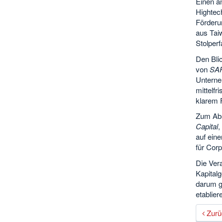
Einen an
Hightec
Förderu
aus Tai
Stolperf
Den Bli
von
SA
Unterneh
mittelfr
klarem 
Zum Ab
Capital
,
auf ein
für Cor
Die Ver
Kapital
darum ge
etablier
Zurü