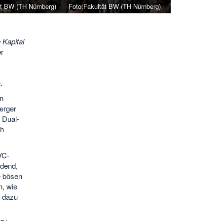
ät BW (TH Nürnberg)
Foto:Fakultät BW (TH Nürnberg)
 Kapital
er
.
n
erger
 Dual-
ch
VC-
idend,
e bösen
, wie
n dazu