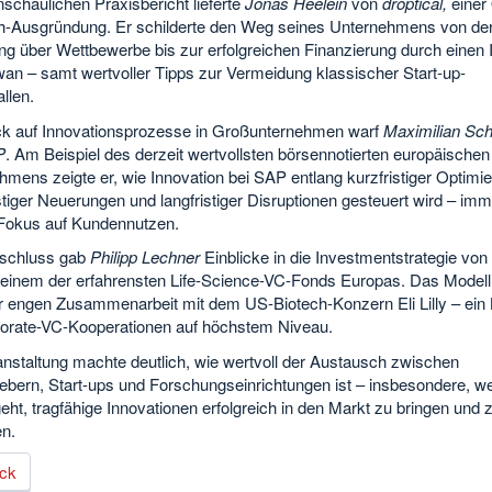
schaulichen Praxisbericht lieferte
Jonas Heelein
von
droptical,
einer
h-Ausgründung. Er schilderte den Weg seines Unternehmens von de
ng über Wettbewerbe bis zur erfolgreichen Finanzierung durch einen 
wan – samt wertvoller Tipps zur Vermeidung klassischer Start-up-
allen.
ck auf Innovationsprozesse in Großunternehmen warf
Maximilian Sch
P
. Am Beispiel des derzeit wertvollsten börsennotierten europäischen
mens zeigte er, wie Innovation bei SAP entlang kurzfristiger Optimi
istiger Neuerungen und langfristiger Disruptionen gesteuert wird – imm
Fokus auf Kundennutzen.
schluss gab
Philipp Lechner
Einblicke in die Investmentstrategie von
 einem der erfahrensten Life-Science-VC-Fonds Europas. Das Modell 
er engen Zusammenarbeit mit dem US-Biotech-Konzern Eli Lilly – ein 
porate-VC-Kooperationen auf höchstem Niveau.
anstaltung machte deutlich, wie wertvoll der Austausch zwischen
gebern, Start-ups und Forschungseinrichtungen ist – insbesondere, w
ht, tragfähige Innovationen erfolgreich in den Markt zu bringen und 
en.
ck