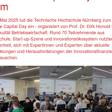
hm
Mai 2025 lud die Technische Hochschule Nürnberg zum 
e Capital Day ein - organisiert von Prof. Dr. Dirk Honold
kultät Betriebswirtschaft. Rund 70 Teilnehmende aus
hule, Start-up-Szene und Innovationsökosystem nutzte
nheit, sich mit Expertinnen und Experten über aktuelle
klungen und Herausforderungen der Innovationsfinanzi
tauschen.