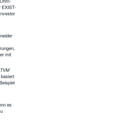
 Ohm-
r EXIST-
Investor
neider
erungen,
er mit
TVM
basiert
Beispiel
enn es
zu