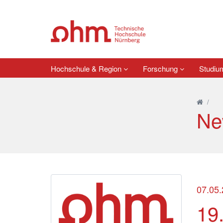
Hochschule & Region
Forschung
Studi
/
Ne
07.05
19