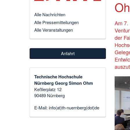
O
Alle Nachrichten
Alle Pressemitteilungen
Am 7. 
Ventur
Alle Veranstaltungen
der Fa
Hochsc
Gelege
Anfahrt
Entwic
auszu
Technische Hochschule
Nürnberg Georg Simon Ohm
Keßlerplatz 12
90489 Nürnberg
E-Mail:
info(at)th-nuernberg(dot)de