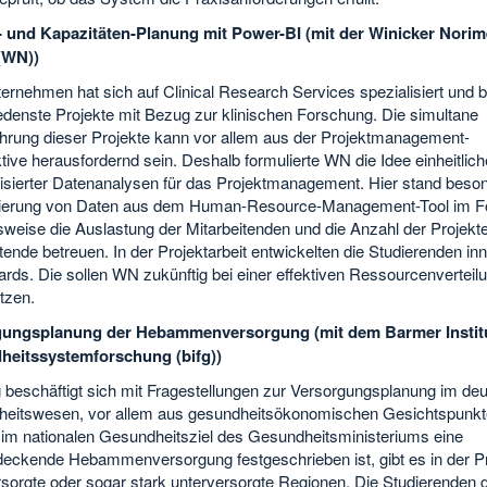
- und Kapazitäten-Planung mit Power-BI (mit der Winicker Nori
WN))
rnehmen hat sich auf Clinical Research Services spezialisiert und b
edenste Projekte mit Bezug zur klinischen Forschung. Die simultane
hrung dieser Projekte kann vor allem aus der Projektmanagement-
ive herausfordernd sein. Deshalb formulierte WN die Idee einheitlich
isierter Datenanalysen für das Projektmanagement. Hier stand beson
sierung von Daten aus dem Human-Resource-Management-Tool im F
sweise die Auslastung der Mitarbeitenden und die Anzahl der Projekte
tende betreuen. In der Projektarbeit entwickelten die Studierenden in
rds. Die sollen WN zukünftig bei einer effektiven Ressourcenverteil
tzen.
gungsplanung der Hebammenversorgung (mit dem Barmer Institu
eitssystemforschung (bifg))
g beschäftigt sich mit Fragestellungen zur Versorgungsplanung im de
eitswesen, vor allem aus gesundheitsökonomischen Gesichtspunkt
im nationalen Gesundheitsziel des Gesundheitsministeriums eine
deckende Hebammenversorgung festgeschrieben ist, gibt es in der P
rsorgte oder sogar stark unterversorgte Regionen. Die Studierenden 