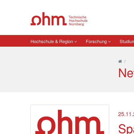
Hochschule & Region
Forschung
Studi
/
Ne
25.11
Sp