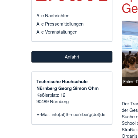
Ge
Alle Nachrichten
Alle Pressemitteilungen
Alle Veranstaltungen
Anfahrt
Technische Hochschule
Fotos: D
Nürnberg Georg Simon Ohm
Keßlerplatz 12
90489 Nürnberg
Der Tran
der Ges
E-Mail:
info(at)th-nuernberg(dot)de
Suche n
School 
Straße 
Organis