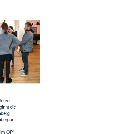
teure
innt die
nberg
nberger-
 im OP"