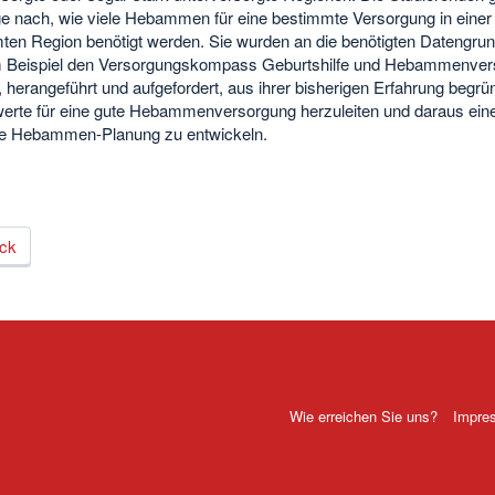
ge nach, wie viele Hebammen für eine bestimmte Versorgung in einer
ten Region benötigt werden. Sie wurden an die benötigten Datengrun
 Beispiel den Versorgungskompass Geburtshilfe und Hebammenver
, herangeführt und aufgefordert, aus ihrer bisherigen Erfahrung begrü
erte für eine gute Hebammenversorgung herzuleiten und daraus ein
e Hebammen-Planung zu entwickeln.
ck
Wie erreichen Sie uns?
Impre