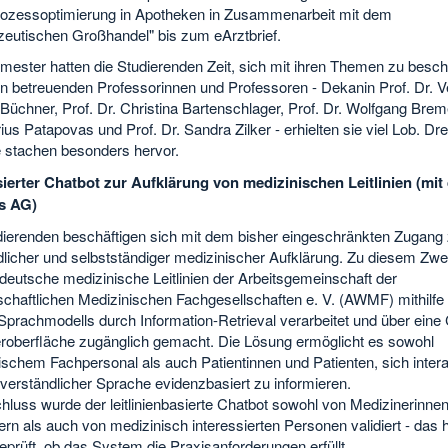
rozessoptimierung in Apotheken in Zusammenarbeit mit dem
eutischen Großhandel" bis zum eArztbrief.
ester hatten die Studierenden Zeit, sich mit ihren Themen zu beschä
en betreuenden Professorinnen und Professoren - Dekanin Prof. Dr. V
Büchner, Prof. Dr. Christina Bartenschlager, Prof. Dr. Wolfgang Breme
ius Patapovas und Prof. Dr. Sandra Zilker - erhielten sie viel Lob. Dre
e stachen besonders hervor.
erter Chatbot zur Aufklärung von medizinischen Leitlinien (mit
s AG)
dierenden beschäftigen sich mit dem bisher eingeschränkten Zugang
dlicher und selbstständiger medizinischer Aufklärung. Zu diesem Zw
deutsche medizinische Leitlinien der Arbeitsgemeinschaft der
chaftlichen Medizinischen Fachgesellschaften e. V. (AWMF) mithilfe
prachmodells durch Information-Retrieval verarbeitet und über eine 
roberfläche zugänglich gemacht. Die Lösung ermöglicht es sowohl
schem Fachpersonal als auch Patientinnen und Patienten, sich intera
t verständlicher Sprache evidenzbasiert zu informieren.
hluss wurde der leitlinienbasierte Chatbot sowohl von Medizinerinne
rn als auch von medizinisch interessierten Personen validiert - das h
prüft, ob das System die Praxisanforderungen erfüllt.