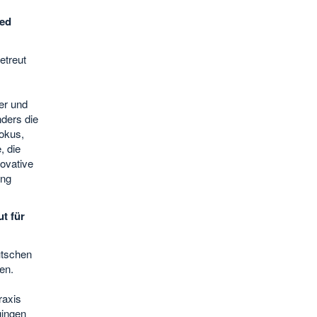
med
etreut
er und
ders die
okus,
, die
novative
ung
t für
utschen
en.
raxis
gingen