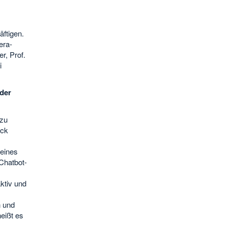
ftigen.
era-
r, Prof.
i
 der
 zu
eck
 eines
Chatbot-
ktiv und
n und
eißt es