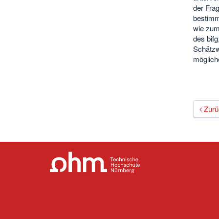
der Fra
bestimm
wie zum
des bifg
Schätzw
möglich
Zurü