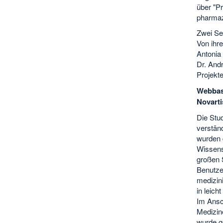
über "P
pharmaz
Zwei Sem
Von ihr
Antonia 
Dr. Andr
Projekt
Webbasi
Novarti
Die Stu
verstän
wurden 
Wissens
großen S
Benutze
medizini
in leich
Im Ansc
Medizine
wurde ge