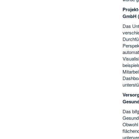
Projekt
GmbH (
Das Unte
verschi
Durchfü
Perspekt
automat
Visuali
beispiel
Mitarbei
Dashboa
unterstü
Versor
Gesundh
Das bif
Gesundh
Obwohl 
flächen
unterve