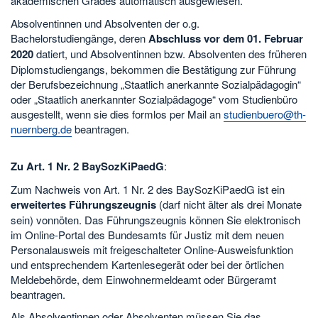
akademischen Grades automatisch ausgewiesen.
Absolventinnen und Absolventen der o.g.
Bachelorstudiengänge, deren
Abschluss vor dem 01. Februar
2020
datiert, und Absolventinnen bzw. Absolventen des früheren
Diplomstudiengangs, bekommen die Bestätigung zur Führung
der Berufsbezeichnung „Staatlich anerkannte Sozialpädagogin“
oder „Staatlich anerkannter Sozialpädagoge“ vom Studienbüro
ausgestellt, wenn sie dies formlos per Mail an
studienbuero@th-
nuernberg.de
beantragen.
Zu Art. 1 Nr. 2 BaySozKiPaedG
:
Zum Nachweis von Art. 1 Nr. 2 des BaySozKiPaedG ist ein
erweitertes
Führungszeugnis
(darf nicht älter als drei Monate
sein) vonnöten. Das Führungszeugnis können Sie elektronisch
im Online-Portal des Bundesamts für Justiz mit dem neuen
Personalausweis mit freigeschalteter Online-Ausweisfunktion
und entsprechendem Kartenlesegerät oder bei der örtlichen
Meldebehörde, dem Einwohnermeldeamt oder Bürgeramt
beantragen.
Als Absolventinnen oder Absolventen müssen Sie das