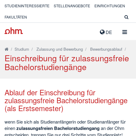
STUDIENINTERESSIERTE
STELLENANGEBOTE
EINRICHTUNGEN
FAKULTÄTEN
NAVIG
DE
AUSK
/
Studium
/
Zulassung und Bewerbung
/
Bewerbungsablauf
/
Einschreibung für zulassungsfreie
Bachelorstudiengänge
Ablauf der Einschreibung für
zulassungsfreie Bachelorstudiengänge
(als Erstsemester)
wenn Sie sich als Studienanfängerin oder Studienanfänger für
einen
zulassungsfreien Bachelorstudiengang
an der Ohm
entscheiden, trennen Sie nur drei Schritte vom Studienplatz!