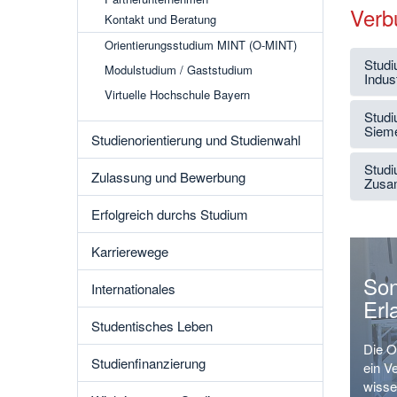
Verb
Kontakt und Beratung
Orientierungsstudium MINT (O-MINT)
Studi
Modulstudium / Gaststudium
Indus
Virtuelle Hochschule Bayern
Studi
Siem
Studienorientierung und Studienwahl
Studi
Zulassung und Bewerbung
Zusam
Erfolgreich durchs Studium
Karrierewege
Son
Internationales
Erl
Studentisches Leben
Die O
Studienfinanzierung
ein V
wisse