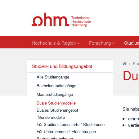
Hochschule & Region
Forschung
Studi
/
St
Studien- und Bildungsangebot
Du
Alle Studiengänge
Bachelorstudiengänge
Masterstudiengänge
Duale Studienmodelle
Sie hab
Duales Studienangebot
Sondermodelle
eine
Für Studieninteressierte / Studierende
verti
Für Unternehmen / Einrichtungen
Partnerunternehmen