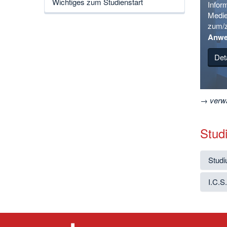
Wichtiges zum Studienstart
Inform
Medie
zum/
Anwe
Det
→
verw
Stud
Studi
I.C.S