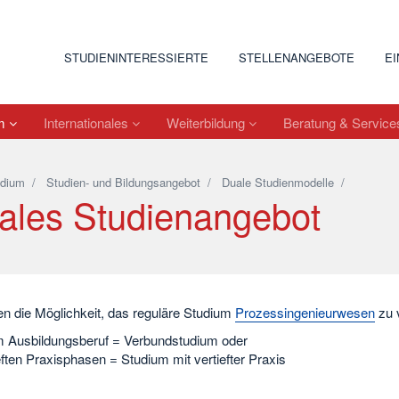
STUDIENINTERESSIERTE
STELLENANGEBOTE
E
um
Internationales
Weiterbildung
Beratung & Servic
udium
/
Studien- und Bildungsangebot
/
Duale Studienmodelle
/
ales Studienangebot
en die Möglichkeit, das reguläre Studium
Prozessingenieurwesen
zu 
m Ausbildungsberuf = Verbundstudium oder
eften Praxisphasen = Studium mit vertiefter Praxis