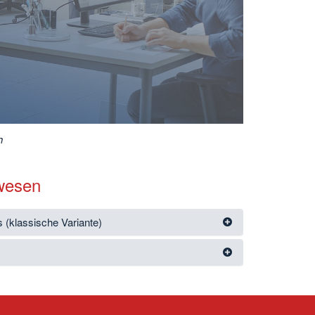
h
rwesen
 (klassische Variante)