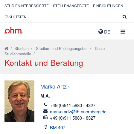
STUDIENINTERESSIERTE
STELLENANGEBOTE
EINRICHTUNGEN
FAKULTÄTEN
NAVIG
DE
AUSK
/
Studium
/
Studien- und Bildungsangebot
/
Duale
Studienmodelle
/
Kontakt und Beratung
Marko
Artz
M.A.
telefon
+49 (0)911 5880 - 4327
email
marko.artz@th-nuernberg.de
fax
+49 (0)911 5880 - 8327
Raum
BM.407