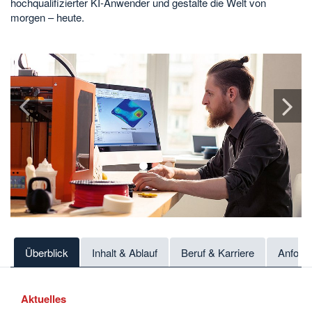
hochqualifizierter KI-Anwender und gestalte die Welt von
morgen – heute.
s
n
1
2
3
Überblick
Inhalt & Ablauf
Beruf & Karriere
Anford
Aktuelles