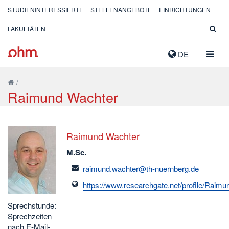
STUDIENINTERESSIERTE
STELLENANGEBOTE
EINRICHTUNGEN
FAKULTÄTEN
NAVIG
DE
AUSK
/
Raimund Wachter
Raimund Wachter
M.Sc.
email
raimund.wachter@th-nuernberg.de
https://www.researchgate.net/profile/Raim
Sprechstunde:
Sprechzeiten
nach E-Mail-