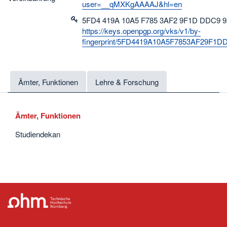
user=__qMXKgAAAAJ&hl=en
5FD4 419A 10A5 F785 3AF2 9F1D DDC9 9
https://keys.openpgp.org/vks/v1/by-
fingerprint/5FD4419A10A5F7853AF29F1
Ämter, Funktionen
Lehre & Forschung
Ämter, Funktionen
Studiendekan