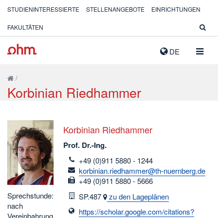
STUDIENINTERESSIERTE
STELLENANGEBOTE
EINRICHTUNGEN
FAKULTÄTEN
NAVIG
DE
AUSK
/
Korbinian Riedhammer
Korbinian Riedhammer
Prof. Dr.-Ing.
telefon
+49 (0)911 5880 - 1244
email
korbinian.riedhammer@th-nuernberg.de
fax
+49 (0)911 5880 - 5666
Sprechstunde:
Raum
SP.487
zu den Lageplänen
nach
https://scholar.google.com/citations?
Vereinbahrung