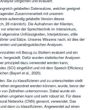
Analyse verglichen und evaluiert.
angreich gelabelten Datensatzes, welcher geeignet
vorragenden Zusammenarbeit mit unserem
 erste aufwendig gelabelte Version dieses
lich, 28 männlich). Die Aufnahmen der Klienten,
vor erlernen der Sprechtechnik im Intensivkurs,
llgemeine Unflüssigkeiten, Interjektionen, stille
örter und Sätze. Unseres Wissens nach, ist dies der
menten und paralinguistischen Analysen.
nzahlen mit Bezug zu Stottern evaluiert und ein
, hergestellt. Dafür wurden statistischer Analysen
er prinzipiell dazu verwendet werden kann,
Index (SCI) eingeführt und mit dem Speech Efficiency
ichen (Bayerl et al., 2020).
den. Sie zu klassifizieren und zu unterscheiden stellt
reihen eingeordnet werden könnern, wurde, bevor der
se von Zeitreihen unternommen. Dabei wurde ein
reihen umgehen kann und sehr robust ist. Für diese
 Neural Networks (CNN) genannt, verwendet. Das
 und dann zu klassifizieren. Angewendet auf einen