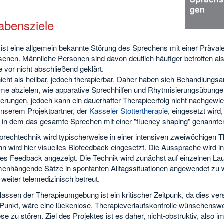
abensziele
 ist eine allgemein bekannte Störung des Sprechens mit einer Präva
enen. Männliche Personen sind davon deutlich häufiger betroffen als
 vor nicht abschließend geklärt.
 nicht als heilbar, jedoch therapierbar. Daher haben sich Behandlung
e abzielen, wie apparative Sprechhilfen und Rhytmisierungsübungen.
erungen, jedoch kann ein dauerhafter Therapieerfolg nicht nachgewi
unserem Projektpartner, der
Kasseler Stottertherapie
, eingesetzt wird,
, in dem das gesamte Sprechen mit einer "fluency shaping" genannten 
rechtechnik wird typischerweise in einer intensiven zweiwöchigen Th
n wird hier visuelles Biofeedback eingesetzt. Die Aussprache wird i
hes Feedback angezeigt. Die Technik wird zunächst auf einzelnen Lau
nhängende Sätze in spontanten Alltagssituationen angewendet zu w
 weiter telemedizinisch betreut.
assen der Therapieumgebung ist ein kritischer Zeitpunk, da dies vers
Punkt, wäre eine lückenlose, Therapieverlaufskontrolle wünschenswer
se zu stören. Ziel des Projektes ist es daher, nicht-obstruktiv, also 