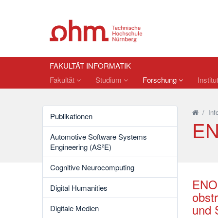
FAKULTÄT INFORMATIK
Fakultät
Studium
Forschung
Institu
/
Inf
Publikationen
E
Automotive Software Systems
Engineering (AS²E)
Cognitive Neurocomputing
ENOM
Digital Humanities
obst
und 
Digitale Medien