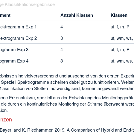
ge Klassifikationsergebnisse
iment
Anzahl Klassen
Klassen
pektrogramm Exp 1
4
uf, f, m, P
pektrogramm Exp 2
8
uf, wm, ws, 
rogramm Exp 3
4
uf, f, m, P
rogramm Exp 4
8
uf, wm, ws, 
ebnisse sind vielversprechend und ausgehend von den ersten Experi
 Speziell Spektrogramme scheinen dabei gut zu funktionieren. Weiter
 Klassifikation von Stottern notwendig sind, können angewandt werde
ne Erkenntnisse, speziell aus der Entwicklung des Monitoringgerät
 die durch ein kontinuierliches Monitoring der Stimme überwacht wer
ion.
enzen
 Bayerl and K. Riedhammer, 2019. A Comparison of Hybrid and End-to-E