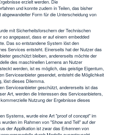
rgebnisse erzielt werden. Die
rfahren und konnte zudem in Teilen, das bisher
cht abgewandelter Form für die Unterscheidung von
de mit Sicherheitsforschern der Technischen
r so angepasst, dass er auf einem embedded
te. Das so entstandene System löst den
es Services entsteht. Einerseits hat der Nutzer das
bieter geschützt bleiben, andererseits möchte der
odelle des maschinellen Lernens an Nutzer
rsteckt werden, ist es möglich, das geistige Eigentum,
en Serviceanbieter gesendet, entsteht die Möglichkeit
, löst dieses Dilemma.
en Serviceanbieter geschützt, andererseits ist das
ser Art, werden die Interessen des Serviceanbieters,
die kommerzielle Nutzung der Ergebnisse dieses
en Systems, wurde eine Art "proof of concept" im
 wurden im Rahmen von "Show and Tell" auf der
kus der Applikation ist zwar das Erkennen von
Erkennungsmodelle durch Modelle ausgetauscht