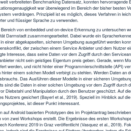
 weit verbreiteten Benchmarking Datensatz, konnten hervorragende E
kationsgenaugigkeit war überwiegend im Bereich der bisher besten Ve
stem verdrängen. Prinzipiell ist es möglich, dieses Verfahren in lei
rter und flüssiger Sprache zu verwenden.
Bereich von embedded und on-device Erkennung zu untersuchen wur
ität Darmstadt zusammengearbeitet. Dabei wurde ein Spracherkenne
in einer abgekapselten, sicheren Umgebung ausgeführt werden konn
enskonflikt, der zwischen einem Service Anbieter und dem Nutzer ein
gte Interesse, dass seine Daten vor dem Zugriff durch den Servicean
anbieter nicht sein geistiges Eigentum preis geben. Gerade, wenn M
fert werden, und nicht hinter einer Programmierschnittstelle (API) ve
 hinter einem solchen Modell verbirgt zu stehlen. Werden Daten an d
sbrauchs. Das Ausführen dieser Modelle in einer sicheren Umgebung
ts sind die Daten in einer solchen Umgebung vor dem Zugriff durch d
or Diebstahl und Manipulation durch den Benutzer geschützt. Auf die
s Nutzers gesichert (Bayerl et al., 2019). Speziell im Hinblick auf 
gsprojektes, ist dieser Punkt interessant.
n auf Android basierten Prototypen des im Projektantrag beschrieben
von zwei Workshops erstellt. Die Ergebnisse des ersten Workshops
ech Konferenz 2019 in Graz veröffentlicht (Vasquez et al., 2019). Fo
on, jedoch sind die Ergebnisse auf Stottern übertragbar, indem die 