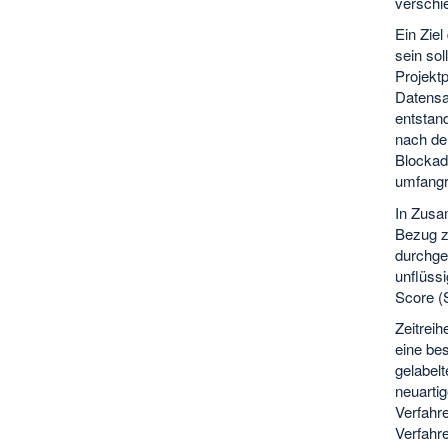
verschie
Ein Ziel
sein so
Projektp
Datensat
entstand
nach dem
Blockad
umfangr
In Zusa
Bezug zu
durchgef
unflüssi
Score 
Zeitreih
eine be
gelabel
neuartig
Verfahr
Verfahre