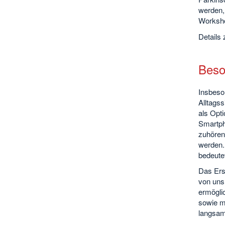
werden,
Worksho
Details
Beso
Insbeso
Alltags
als Opti
Smartph
zuhören.
werden.
bedeutet
Das Erst
von uns 
ermöglic
sowie mo
langsam