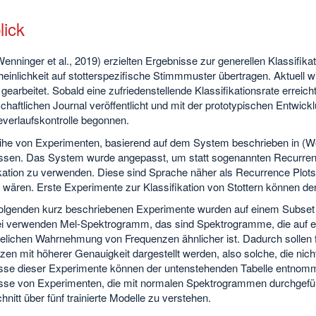
lick
Wenninger et al., 2019) erzielten Ergebnisse zur generellen Klassifika
inlichkeit auf stotterspezifische Stimmmuster übertragen. Aktuell w
 gearbeitet. Sobald eine zufriedenstellende Klassifikationsrate erreic
haftlichen Journal veröffentlicht und mit der prototypischen Entwick
everlaufskontrolle begonnen.
ihe von Experimenten, basierend auf dem System beschrieben in (Wen
ssen. Das System wurde angepasst, um statt sogenannten Recurren
ikation zu verwenden. Diese sind Sprache näher als Recurrence Plots
 wären. Erste Experimente zur Klassifikation von Stottern können d
folgenden kurz beschriebenen Experimente wurden auf einem Subset d
i verwenden Mel-Spektrogramm, das sind Spektrogramme, die auf ein
lichen Wahrnehmung von Frequenzen ähnlicher ist. Dadurch sollen fü
zen mit höherer Genauigkeit dargestellt werden, also solche, die ni
sse dieser Experimente können der untenstehenden Tabelle entnomm
sse von Experimenten, die mit normalen Spektrogrammen durchgeführ
nitt über fünf trainierte Modelle zu verstehen.