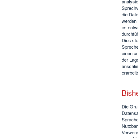
analysie
Sprechv
die Dat
werden u
es notwe
durchfü
Dies st
Sprechen
einen um
der Lag
anschli
erarbei
Bish
Die Grun
Datensa
Spracher
Nutzbar
Verwendu