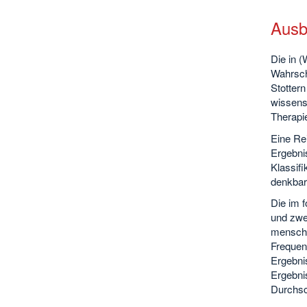
Ausb
Die in (
Wahrsche
Stottern
wissensc
Therapi
Eine Re
Ergebni
Klassif
denkbar
Die im 
und zwe
mensche
Frequen
Ergebni
Ergebni
Durchsch