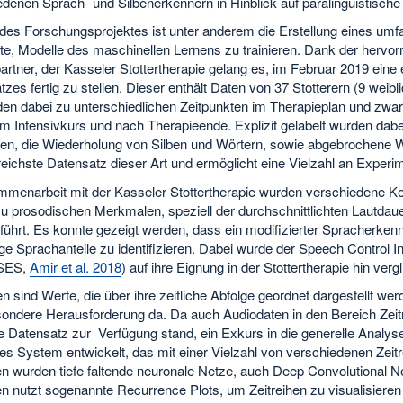
denen Sprach- und Silbenerkennern in Hinblick auf paralinguistische 
 des Forschungsprojektes ist unter anderem die Erstellung eines umf
llte, Modelle des maschinellen Lernens zu trainieren. Dank der her
artner, der Kasseler Stottertherapie gelang es, im Februar 2019 eine
zes fertig zu stellen. Dieser enthält Daten von 37 Stotterern (9 weib
en dabei zu unterschiedlichen Zeitpunkten im Therapieplan und zwar 
 Intensivkurs und nach Therapieende. Explizit gelabelt wurden dabei a
en, die Wiederholung von Silben und Wörtern, sowie abgebrochene W
eichste Datensatz dieser Art und ermöglicht eine Vielzahl an Experi
mmenarbeit mit der Kasseler Stottertherapie wurden verschiedene Ken
 prosodischen Merkmalen, speziell der durchschnittlichten Lautdauer
ührt. Es konnte gezeigt werden, dass ein modifizierter Spracherkenn
ge Sprachanteile zu identifizieren. Dabei wurde der Speech Control 
(SES,
Amir et al. 2018
) auf ihre Eignung in der Stottertherapie hin vergl
en sind Werte, die über ihre zeitliche Abfolge geordnet dargestellt wer
sondere Herausforderung da. Da auch Audiodaten in den Bereich Zeit
te Datensatz zur Verfügung stand, ein Exkurs in die generelle Analy
es System entwickelt, das mit einer Vielzahl von verschiedenen Zeit
en wurden tiefe faltende neuronale Netze, auch Deep Convolutional
n nutzt sogenannte Recurrence Plots, um Zeitreihen zu visualisieren