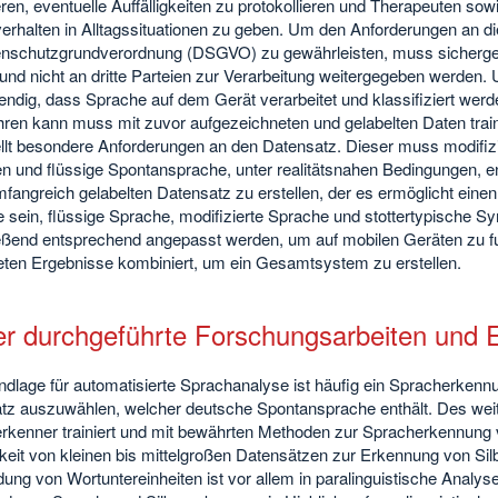
ren, eventuelle Auffälligkeiten zu protokollieren und Therapeuten so
erhalten in Alltagssituationen zu geben. Um den Anforderungen an di
enschutzgrundverordnung (DSGVO) zu gewährleisten, muss sichergeste
nd nicht an dritte Parteien zur Verarbeitung weitergegeben werden. 
ndig, dass Sprache auf dem Gerät verarbeitet und klassifiziert werd
hren kann muss mit zuvor aufgezeichneten und gelabelten Daten train
ellt besondere Anforderungen an den Datensatz. Dieser muss modifiz
 und flüssige Spontansprache, unter realitätsnahen Bedingungen, ent
fangreich gelabelten Datensatz zu erstellen, der es ermöglicht einen K
e sein, flüssige Sprache, modifizierte Sprache und stottertypische
eßend entsprechend angepasst werden, um auf mobilen Geräten zu fu
teten Ergebnisse kombiniert, um ein Gesamtsystem zu erstellen.
er durchgeführte Forschungsarbeiten und 
dlage für automatisierte Sprachanalyse ist häufig ein Spracherkennu
tz auszuwählen, welcher deutsche Spontansprache enthält. Des wei
kenner trainiert und mit bewährten Methoden zur Spracherkennung ver
keit von kleinen bis mittelgroßen Datensätzen zur Erkennung von Si
ng von Wortuntereinheiten ist vor allem in paralinguistische Analys