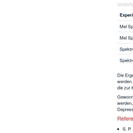
Vorläufi
Exper
Mel S
Mel S
Spekt
Spekt
Die Erg
werden.
die zur
Gewonne
werden,
Depress
Refer
S. P.