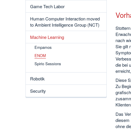
Game Tech Labor
Vorh
Human Computer Interaction moved
to Ambient Intelligence Group (NCT)
Stottern
Erwachs
Machine Learning
nach wie
Sie gilt
Empamos
Symptom
ENOM
Verbess
Spirio Sessions
die bei 
erreicht
Robotik
Diese Sp
Zu Begin
Security
grafisc
zusamme
Klienten
Das Verl
diesem 
ohne die