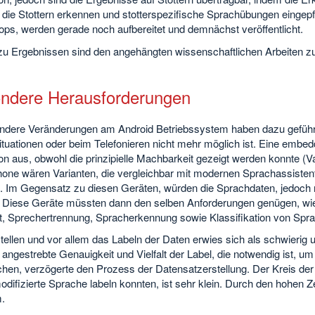
 die Stottern erkennen und stotterspezifische Sprachübungen eingepf
ps, werden gerade noch aufbereitet und demnächst veröffentlicht.
 zu Ergebnissen sind den angehängten wissenschaftlichen Arbeiten 
ndere Herausforderungen
ndere Veränderungen am Android Betriebssystem haben dazu geführt
situationen oder beim Telefonieren nicht mehr möglich ist. Eine emb
on aus, obwohl die prinzipielle Machbarkeit gezeigt werden konnte (V
one wären Varianten, die vergleichbar mit modernen Sprachassiste
 Im Gegensatz zu diesen Geräten, würden die Sprachdaten, jedoch nic
 Diese Geräte müssten dann den selben Anforderungen genügen, wi
, Sprechertrennung, Spracherkennung sowie Klassifikation von Sprache
ellen und vor allem das Labeln der Daten erwies sich als schwierig 
angestrebte Genauigkeit und Vielfalt der Label, die notwendig ist, u
hen, verzögerte den Prozess der Datensatzerstellung. Der Kreis der 
difizierte Sprache labeln konnten, ist sehr klein. Durch den hohen 
.