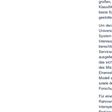
großen,
Klassifi
beste Sy
gestotte
Um den 
Univers
System 
Interess
berechti
Service
ausgelie
das sich
des Mis
Einersei
Modell v
sowie de
Forschun
Für eine
Rahmen 
Interspe
Parkins