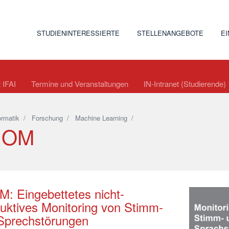
STUDIENINTERESSIERTE
STELLENANGEBOTE
E
t IFAI
Termine und Veranstaltungen
IN-Intranet (Studierende)
ormatik
/
Forschung
/
Machine Learning
/
NOM
: Eingebettetes nicht-
ruktives Monitoring von Stimm-
Sprechstörungen