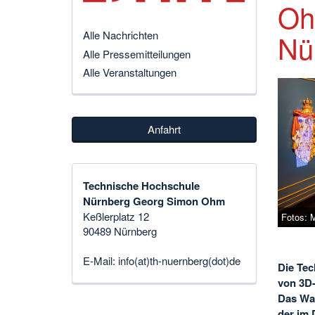
Oh
Nü
Alle Nachrichten
Alle Pressemitteilungen
Alle Veranstaltungen
Anfahrt
Technische Hochschule
Nürnberg Georg Simon Ohm
Keßlerplatz 12
Fotos: 
90489 Nürnberg
E-Mail:
info(at)th-nuernberg(dot)de
Die Tec
von 3D-
Das Wap
der im 