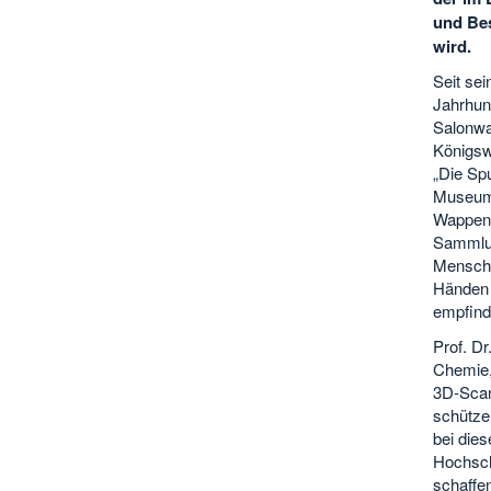
und Bes
wird.
Seit sei
Jahrhun
Salonwa
Königswa
„Die Sp
Museums
Wappen f
Sammlun
Mensche
Händen 
empfindl
Prof. Dr
Chemie,
3D-Scan
schütze
bei dies
Hochsch
schaffe