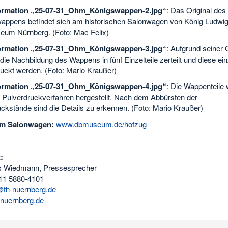
formation „25-07-31_Ohm_Königswappen-2.jpg“
: Das Original des
appens befindet sich am historischen Salonwagen von König Ludwig 
um Nürnberg. (Foto: Mac Felix)
formation „25-07-31_Ohm_Königswappen-3.jpg“
: Aufgrund seiner
ie Nachbildung des Wappens in fünf Einzelteile zerteilt und diese ein
uckt werden. (Foto: Mario Kraußer)
formation „25-07-31_Ohm_Königswappen-4.jpg“
: Die Wappenteile
 Pulverdruckverfahren hergestellt. Nach dem Abbürsten der
ckstände sind die Details zu erkennen. (Foto: Mario Kraußer)
um Salonwagen:
www.dbmuseum.de/hofzug
:
s Wiedmann, Pressesprecher
11 5880-4101
th-nuernberg.de
nuernberg.de