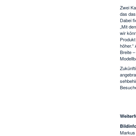
Zwei Ka
das das
Dabei fi
„Mit de
wir kön
Produkt 
höher.“ 
Breite 
Modellba
Zukünft
angebra
sehbehi
Besuche
Weiterf
Bildin
Markus 