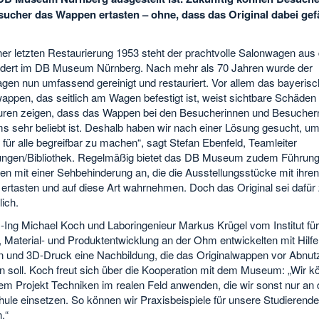
ucher das Wappen ertasten – ohne, dass das Original dabei gef
ner letzten Restaurierung 1953 steht der prachtvolle Salonwagen aus
dert im DB Museum Nürnberg. Nach mehr als 70 Jahren wurde der
gen nun umfassend gereinigt und restauriert. Vor allem das bayerisc
ppen, das seitlich am Wagen befestigt ist, weist sichtbare Schäden 
uren zeigen, dass das Wappen bei den Besucherinnen und Besucher
 sehr beliebt ist. Deshalb haben wir nach einer Lösung gesucht, u
ür alle begreifbar zu machen“, sagt Stefan Ebenfeld, Teamleiter
gen/Bibliothek. Regelmäßig bietet das DB Museum zudem Führung
n mit einer Sehbehinderung an, die die Ausstellungsstücke mit ihren
ertasten und auf diese Art wahrnehmen. Doch das Original sei dafür
ich.
.-Ing Michael Koch und Laboringenieur Markus Krügel vom Institut für
 Material- und Produktentwicklung an der Ohm entwickelten mit Hilfe
 und 3D-Druck eine Nachbildung, die das Originalwappen vor Abnut
n soll. Koch freut sich über die Kooperation mit dem Museum: „Wir k
em Projekt Techniken im realen Feld anwenden, die wir sonst nur an 
ule einsetzen. So können wir Praxisbeispiele für unsere Studierend
n.“