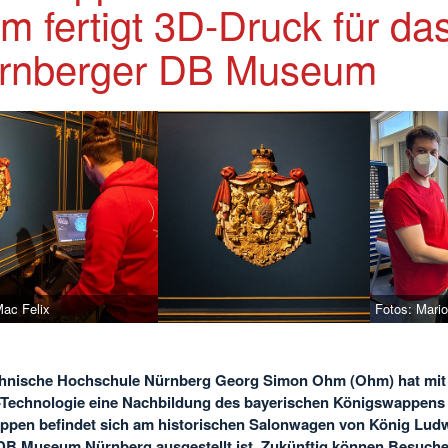
m fertigt 3D-Druck für da
rnberger DB Museum
Mac Felix
Fotos: Mari
hnische Hochschule Nürnberg Georg Simon Ohm (Ohm) hat mit 
Technologie eine Nachbildung des bayerischen Königswappens e
pen befindet sich am historischen Salonwagen von König Ludwi
DB Museum Nürnberg ausgestellt ist. Zukünftig können Besuch