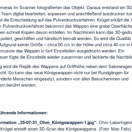
meras im Scanner fotografierten das Objekt. Daraus entstand ein 3D
 Team digital bearbeiten, anpassen und anschließend ausdrucken ko
el die Entscheidung auf das Pulverdruckverfahren. Krügel erklärt die V
m Pulverdruckverfahren bekommt das Wappen eine grobe Oberfläche
nen schnell Kopien davon erstellen. Im Nachhinein kann das 3D-gedr
poliert, geschliffen und händisch bemalt werden. So wird die Qualität 
Aufgrund seiner Größe – circa 50 cm in der Höhe und circa 40 cm in 
– musste das Wappen in fünf Einzelteilen ausgedruckt werden. Ein
uer fügte die Einzelteile wieder zusammen und lackierte die Nachbil
ig wird die Replik des Wappens auf Griffhöhe neben dem Salonwagen
cht. So kann das neue Königswappen nicht nur bei Rundgängen für
nderte Menschen eingesetzt, sondern von allen Besucherinnen und
rn berührt werden.
ührende Informationen:
formation „25-07-31_Ohm_Königswappen-1.jpg“
: Ohm-Laboringeni
Krügel erstellt einen 3D-Scan des Königswappens. (Foto: Mac Felix)