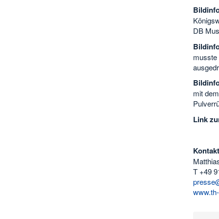
Bildin
Königsw
DB Muse
Bildin
musste d
ausgedr
Bildin
mit dem
Pulverrü
Link z
Kontakt
Matthia
T +49 9
presse@
www.th-