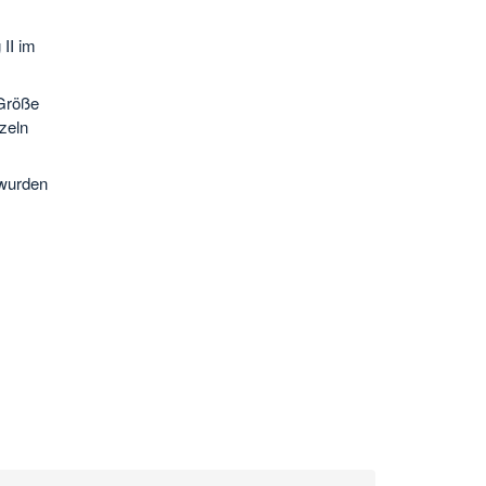
II im
 Größe
zeln
 wurden