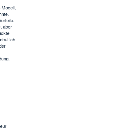
-Modell,
nnte.
orteile:
, aber
uckte
deutlich
der
dung.
eur