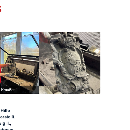
s
o Kraußer
Hilfe
rstellt.
g II.,
erinnen