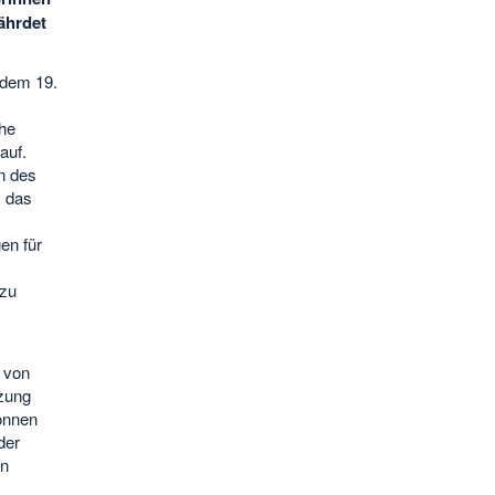
ährdet
 dem 19.
he
auf.
n des
m das
en für
 zu
 von
zung
önnen
der
en