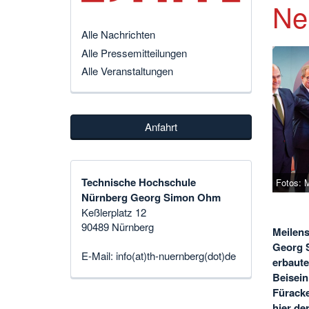
Ne
Alle Nachrichten
Alle Pressemitteilungen
Alle Veranstaltungen
Anfahrt
Technische Hochschule
Fotos: 
Nürnberg Georg Simon Ohm
Keßlerplatz 12
90489 Nürnberg
Meilens
Georg 
E-Mail:
info(at)th-nuernberg(dot)de
erbaute
Beisein
Füracke
hier de