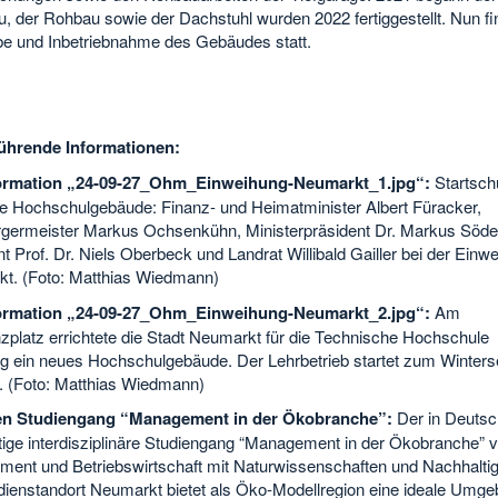
, der Rohbau sowie der Dachstuhl wurden 2022 fertiggestellt. Nun fi
e und Inbetriebnahme des Gebäudes statt.
ührende Informationen:
formation „24-09-27_Ohm_Einweihung-Neumarkt_1.jpg“:
Startsch
e Hochschulgebäude: Finanz- und Heimatminister Albert Füracker,
germeister Markus Ochsenkühn, Ministerpräsident Dr. Markus Söde
t Prof. Dr. Niels Oberbeck und Landrat Willibald Gailler bei der Einwe
t. (Foto: Matthias Wiedmann)
formation „24-09-27_Ohm_Einweihung-Neumarkt_2.jpg“:
Am
zplatz errichtete die Stadt Neumarkt für die Technische Hochschule
g ein neues Hochschulgebäude. Der Lehrbetrieb startet zum Winter
. (Foto: Matthias Wiedmann)
en Studiengang “Management in der Ökobranche”:
Der in Deutsc
tige interdisziplinäre Studiengang “Management in der Ökobranche” v
ent und Betriebswirtschaft mit Naturwissenschaften und Nachhaltig
dienstandort Neumarkt bietet als Öko-Modellregion eine ideale Umge