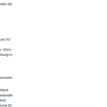
nden die
uss für
r, Ohm-
ihung in
semester
hland
erbindet
keit.
bung für