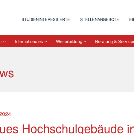
STUDIENINTERESSIERTE
STELLENANGEBOTE
E
um
Internationales
Weiterbildung
Beratung & Servic
ws
.2024
ues Hochschulgebäude i