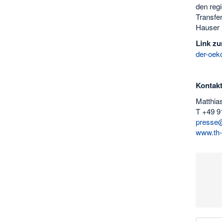
den reg
Transfer
Hauser u
Link z
der-oek
Kontakt
Matthia
T +49 9
presse@
www.th-