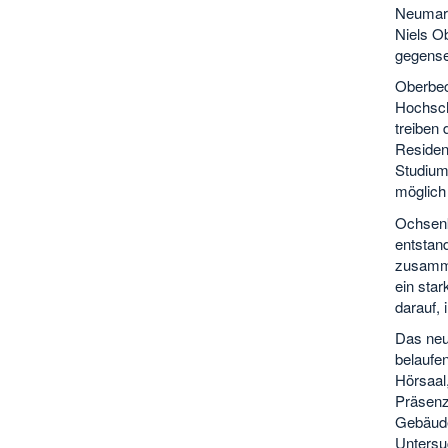
Neumark
Niels O
gegense
Oberbec
Hochsch
treiben
Residen
Studium 
möglich
Ochsenk
entstan
zusamme
ein sta
darauf, 
Das neu
belaufen
Hörsaal
Präsenzb
Gebäude
Untersu