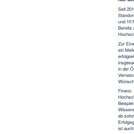
Seit 20
Standort
und 10 M
Bereits
Hochsch
Zur Ein
ein Meil
erfolgre
insgesa
in der Ö
Vernetz
Wünsche 
Finanz-
Hochsch
Beispie
Wissens
ab sofor
Erfolgsg
ist auch