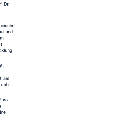
. Dr.
chnische
auf und
am
as
icklung
ät
t uns
 sehr
Euro
n
ine