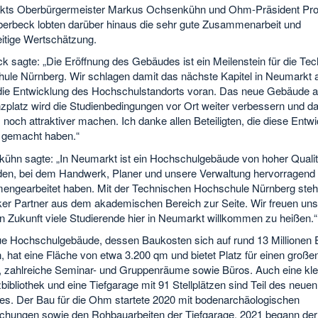
ts Oberbürgermeister Markus Ochsenkühn und Ohm-Präsident Prof
berbeck lobten darüber hinaus die sehr gute Zusammenarbeit und
itige Wertschätzung.
k sagte: „Die Eröffnung des Gebäudes ist ein Meilenstein für die Te
ule Nürnberg. Wir schlagen damit das nächste Kapitel in Neumarkt 
 die Entwicklung des Hochschulstandorts voran. Das neue Gebäude 
zplatz wird die Studienbedingungen vor Ort weiter verbessern und d
noch attraktiver machen. Ich danke allen Beteiligten, die diese Entw
 gemacht haben.“
ühn sagte: „In Neumarkt ist ein Hochschulgebäude von hoher Qualit
den, bei dem Handwerk, Planer und unsere Verwaltung hervorragend
ngearbeitet haben. Mit der Technischen Hochschule Nürnberg steh
rker Partner aus dem akademischen Bereich zur Seite. Wir freuen uns
in Zukunft viele Studierende hier in Neumarkt willkommen zu heißen.“
e Hochschulgebäude, dessen Baukosten sich auf rund 13 Millionen 
, hat eine Fläche von etwa 3.200 qm und bietet Platz für einen große
, zahlreiche Seminar- und Gruppenräume sowie Büros. Auch eine kle
ibliothek und eine Tiefgarage mit 91 Stellplätzen sind Teil des neuen
s. Der Bau für die Ohm startete 2020 mit bodenarchäologischen
chungen sowie den Rohbauarbeiten der Tiefgarage. 2021 begann der