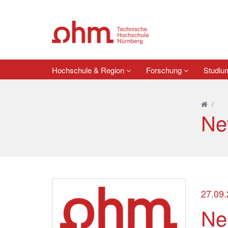
Hochschule & Region
Forschung
Studi
/
Ne
27.09
Ne