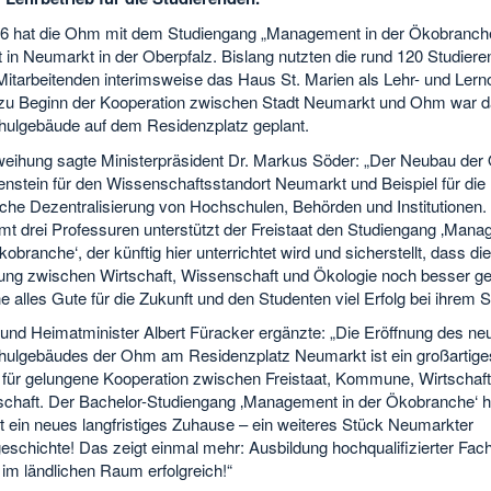
16 hat die Ohm mit dem Studiengang „Management in der Ökobranch
 in Neumarkt in der Oberpfalz. Bislang nutzten die rund 120 Studier
itarbeitenden interimsweise das Haus St. Marien als Lehr- und Lerno
 zu Beginn der Kooperation zwischen Stadt Neumarkt und Ohm war 
ulgebäude auf dem Residenzplatz geplant.
weihung sagte Ministerpräsident Dr. Markus Söder: „Der Neubau der
enstein für den Wissenschaftsstandort Neumarkt und Beispiel für die
iche Dezentralisierung von Hochschulen, Behörden und Institutionen. 
mt drei Professuren unterstützt der Freistaat den Studiengang ‚Man
kobranche‘, der künftig hier unterrichtet wird und sicherstellt, dass die
ung zwischen Wirtschaft, Wissenschaft und Ökologie noch besser gel
alles Gute für die Zukunft und den Studenten viel Erfolg bei ihrem S
 und Heimatminister Albert Füracker ergänzte: „Die Eröffnung des ne
ulgebäudes der Ohm am Residenzplatz Neumarkt ist ein großartige
l für gelungene Kooperation zwischen Freistaat, Kommune, Wirtschaf
chaft. Der Bachelor-Studiengang ‚Management in der Ökobranche‘ ha
t ein neues langfristiges Zuhause – ein weiteres Stück Neumarkter
eschichte! Das zeigt einmal mehr: Ausbildung hochqualifizierter Fach
 im ländlichen Raum erfolgreich!“