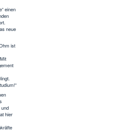
e“ einen
enden
rt.
das neue
 Ohm ist
Mit
agement
ingt.
tudium!“
uen
s
t und
t hier
kräfte