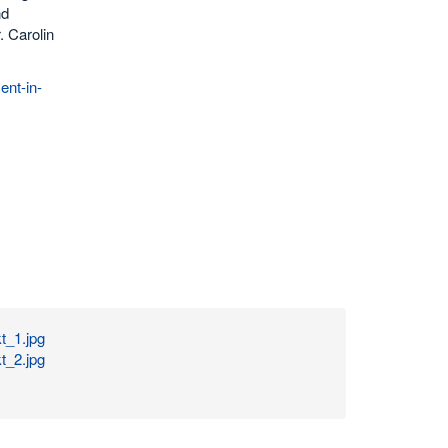
nd
. Carolin
nt-in-
_1.jpg
_2.jpg