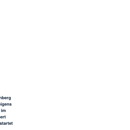
rnberg
eigens
 im
ert
tartet