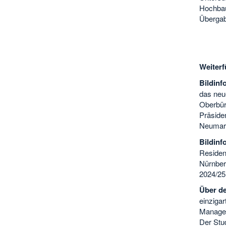
Hochbau
Übergab
Weiterf
Bildin
das neu
Oberbür
Präsiden
Neumark
Bildin
Residen
Nürnber
2024/25
Über d
einzigar
Managem
Der Stu