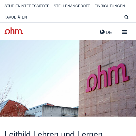
STUDIENINTERESSIERTE
STELLENANGEBOTE
EINRICHTUNGEN
FAKULTÄTEN
NAVIG
DE
AUSK
Leitbild Lehren und Lernen