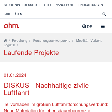
STUDIENINTERESSIERTE
STELLENANGEBOTE
EINRICHTUNGEN
FAKULTÄTEN
NAVIG
DE
AUSK
/
Forschung
/
Forschungsschwerpunkte
/
Mobilität, Verkehr,
Logistik
/
Laufende Projekte
01.01.2024
DISKUS - Nachhaltige zivile
Luftfahrt
Teilvorhaben im großen Luftfahrtforschungsverbund:
Neue Materialien für lebensdauerbegrenzte