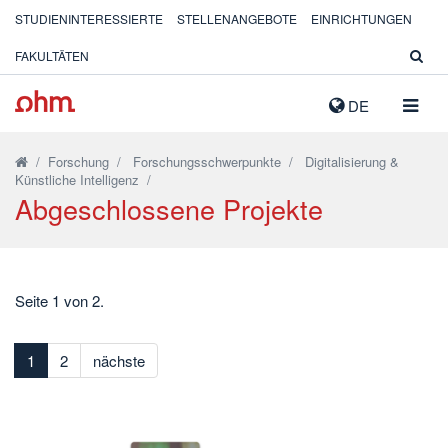
STUDIENINTERESSIERTE
STELLENANGEBOTE
EINRICHTUNGEN
FAKULTÄTEN
NAVIG
DE
AUSK
/
Forschung
/
Forschungsschwerpunkte
/
Digitalisierung &
Künstliche Intelligenz
/
Abgeschlossene Projekte
Seite 1 von 2.
1
2
nächste