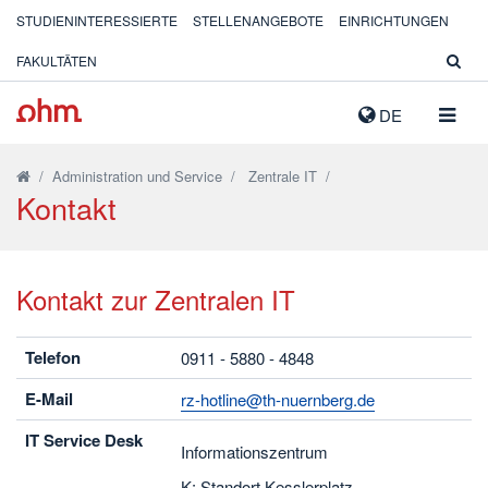
STUDIENINTERESSIERTE
STELLENANGEBOTE
EINRICHTUNGEN
FAKULTÄTEN
NAVIG
DE
AUSK
/
Administration und Service
/
Zentrale IT
/
Kontakt
Kontakt zur Zentralen IT
Telefon
0911 - 5880 - 4848
E-Mail
rz-hotline@th-nuernberg.de
IT Service Desk
Informationszentrum
K: Standort Kesslerplatz