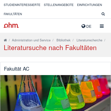
STUDIENINTERESSIERTE
STELLENANGEBOTE
EINRICHTUNGEN
FAKULTÄTEN
NAVIG
DE
AUSK
/
Administration und Service
/
Bibliothek
/
Literaturrecherche
/
Literatursuche nach Fakultäten
Fakultät AC