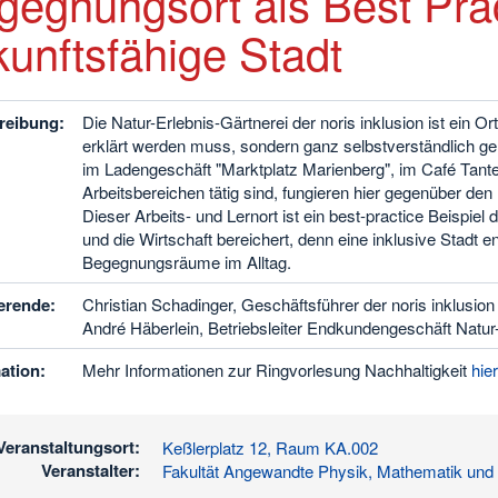
gegnungsort als Best Prac
kunftsfähige Stadt
reibung:
Die Natur-Erlebnis-Gärtnerei der noris inklusion ist ein 
erklärt werden muss, sondern ganz selbstverständlich gel
im Ladengeschäft "Marktplatz Marienberg", im Café Tante
Arbeitsbereichen tätig sind, fungieren hier gegenüber d
Dieser Arbeits- und Lernort ist ein best-practice Beispiel
und die Wirtschaft bereichert, denn eine inklusive Stadt 
Begegnungsräume im Alltag.
erende:
Christian Schadinger, Geschäftsführer der noris inklusi
André Häberlein, Betriebsleiter Endkundengeschäft Natur
ation:
Mehr Informationen zur Ringvorlesung Nachhaltigkeit
hier
Veranstaltungsort:
Keßlerplatz 12, Raum KA.002
Veranstalter:
Fakultät Angewandte Physik, Mathematik und