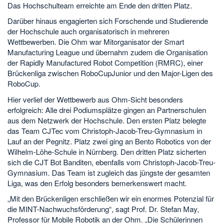
Das Hochschulteam erreichte am Ende den dritten Platz.
Darüber hinaus engagierten sich Forschende und Studierende
der Hochschule auch organisatorisch in mehreren
Wettbewerben. Die Ohm war Mitorganisator der Smart
Manufacturing League und übernahm zudem die Organisation
der Rapidly Manufactured Robot Competition (RMRC), einer
Brückenliga zwischen RoboCupJunior und den Major-Ligen des
RoboCup.
Hier verlief der Wettbewerb aus Ohm-Sicht besonders
erfolgreich: Alle drei Podiumsplätze gingen an Partnerschulen
aus dem Netzwerk der Hochschule. Den ersten Platz belegte
das Team CJTec vom Christoph-Jacob-Treu-Gymnasium in
Lauf an der Pegnitz. Platz zwei ging an Bento Robotics von der
Wilhelm-Löhe-Schule in Nürnberg. Den dritten Platz sicherten
sich die CJT Bot Banditen, ebenfalls vom Christoph-Jacob-Treu-
Gymnasium. Das Team ist zugleich das jüngste der gesamten
Liga, was den Erfolg besonders bemerkenswert macht.
„Mit den Brückenligen erschließen wir ein enormes Potenzial für
die MINT-Nachwuchsförderung“, sagt Prof. Dr. Stefan May,
Professor für Mobile Robotik an der Ohm. „Die Schülerinnen