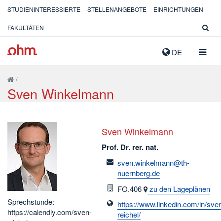
STUDIENINTERESSIERTE
STELLENANGEBOTE
EINRICHTUNGEN
FAKULTÄTEN
NAVIG
DE
AUSK
/
Sven Winkelmann
Sven Winkelmann
Prof. Dr. rer. nat.
email
sven.winkelmann@th-
nuernberg.de
Raum
FO.406
zu den Lageplänen
Sprechstunde:
https://www.linkedin.com/in/sve
https://calendly.com/sven-
reichel/