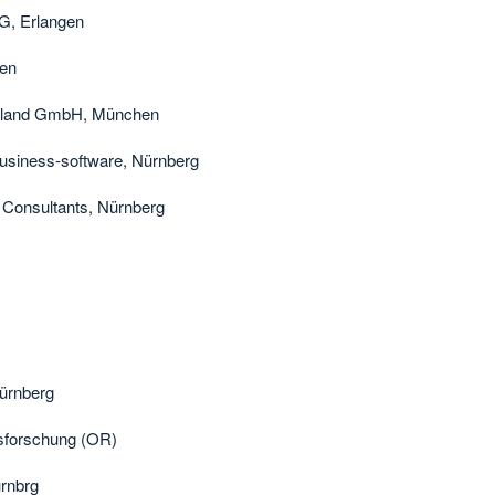
G, Erlangen
hen
chland GmbH, München
 business-software, Nürnberg
t Consultants, Nürnberg
ürnberg
forschung (OR)
rnbrg