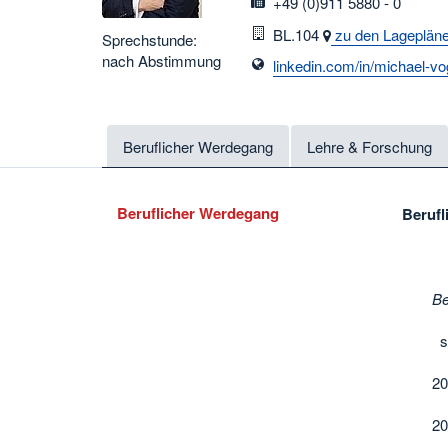
fax
+49 (0)911 5880 - 0
Raum
BL.104
zu den Lageplän
Sprechstunde:
nach Abstimmung
linkedin.com/in/michael-vo
Beruflicher Werdegang
Lehre & Forschung
Beruflicher Werdegang
Beruf
Be
se
20
20