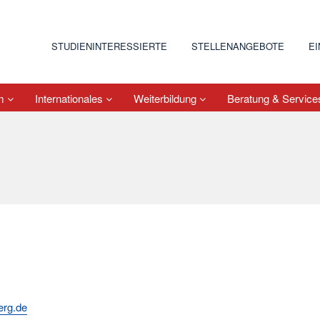
STUDIENINTERESSIERTE
STELLENANGEBOTE
E
um
Internationales
Weiterbildung
Beratung & Servic
erg.de