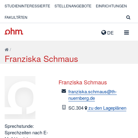
STUDIENINTERESSIERTE
STELLENANGEBOTE
EINRICHTUNGEN
FAKULTÄTEN
NAVIG
DE
AUSK
/
Franziska Schmaus
Franziska Schmaus
email
franziska.schmaus@th-
nuernberg.de
Raum
SC.304
zu den Lageplänen
Sprechstunde:
Sprechzeiten nach E-