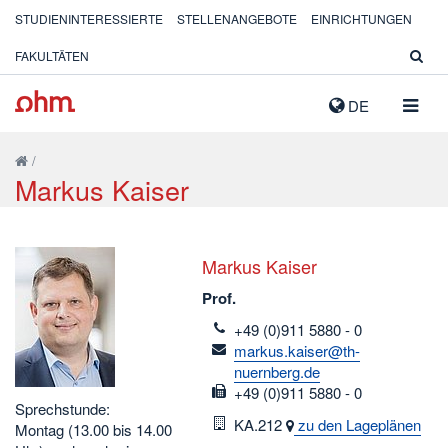
STUDIENINTERESSIERTE
STELLENANGEBOTE
EINRICHTUNGEN
FAKULTÄTEN
NAVIG
DE
AUSK
/
Markus Kaiser
Markus Kaiser
Prof.
telefon
+49 (0)911 5880 - 0
email
markus.kaiser@th-
nuernberg.de
fax
+49 (0)911 5880 - 0
Sprechstunde:
Raum
KA.212
zu den Lageplänen
Montag (13.00 bis 14.00