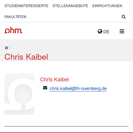
STUDIENINTERESSIERTE
STELLENANGEBOTE
EINRICHTUNGEN
FAKULTÄTEN
NAVIG
DE
AUSK
/
Chris Kaibel
Chris Kaibel
email
chris.kaibel@th-nuernberg.de