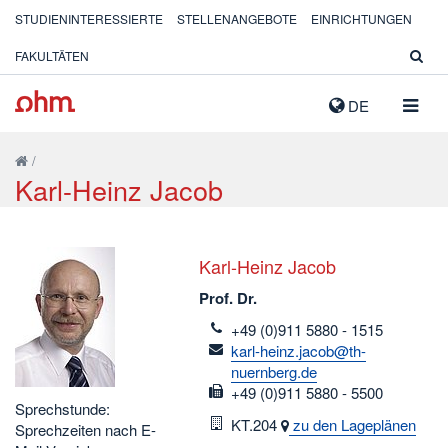
STUDIENINTERESSIERTE
STELLENANGEBOTE
EINRICHTUNGEN
FAKULTÄTEN
NAVIG
DE
AUSK
/
Karl-Heinz Jacob
Karl-Heinz Jacob
Prof. Dr.
telefon
+49 (0)911 5880 - 1515
email
karl-heinz.jacob@th-
nuernberg.de
fax
+49 (0)911 5880 - 5500
Sprechstunde:
Raum
KT.204
zu den Lageplänen
Sprechzeiten nach E-