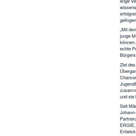
enge Ve
wissens
erfolgre
gelingen
„Mit dem
junge M
können. 
echte P
Bürgerst
Ziel des
Übergang
Chancen
Jugendl
zusammen
und sie 
Seit Mä
Johann-D
Partner
ERGIE, 
Entwick