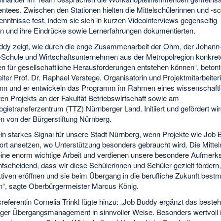
ntees. Zwischen den Stationen hielten die Mittelschülerinnen und -sc
enntnisse fest, indem sie sich in kurzen Videointerviews gegenseitig
en und ihre Eindrücke sowie Lernerfahrungen dokumentierten.
ddy zeigt, wie durch die enge Zusammenarbeit der Ohm, der Johann-
r-Schule und Wirtschaftsunternehmen aus der Metropolregion konkret
n für gesellschaftliche Herausforderungen entstehen können“, betont
eiter Prof. Dr. Raphael Verstege. Organisatorin und Projektmitarbeiteri
n und er entwickeln das Programm im Rahmen eines wissenschaftl
ten Projekts an der Fakultät Betriebswirtschaft sowie am
gietransferzentrum (TTZ) Nürnberger Land. Initiiert und gefördert wi
n von der Bürgerstiftung Nürnberg.
ein starkes Signal für unsere Stadt Nürnberg, wenn Projekte wie Job
ort ansetzen, wo Unterstützung besonders gebraucht wird. Die Mitte
 eine enorm wichtige Arbeit und verdienen unsere besondere Aufmerk
ntscheidend, dass wir diese Schülerinnen und Schüler gezielt fördern,
iven eröffnen und sie beim Übergang in die berufliche Zukunft bestm
en“, sagte Oberbürgermeister Marcus König.
referentin Cornelia Trinkl fügte hinzu: „Job Buddy ergänzt das beste
ger Übergangsmanagement in sinnvoller Weise. Besonders wertvoll i