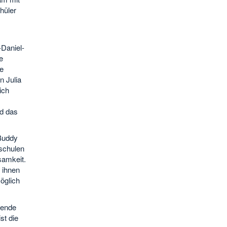
hüler
Daniel-
e
e
n Julia
ich
rd das
 Buddy
lschulen
samkeit.
 ihnen
öglich
hende
st die