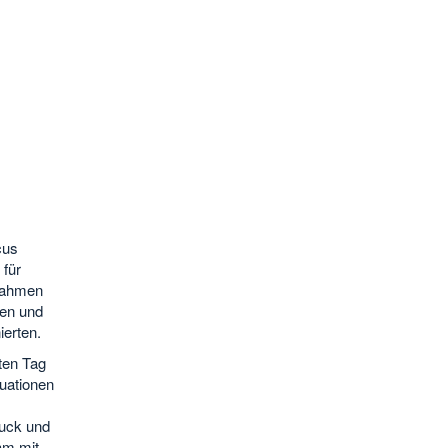
cus
 für
 Rahmen
nen und
ierten.
ten Tag
uationen
ruck und
am mit