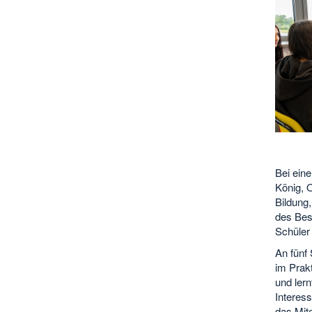
Bei ein
König, O
Bildung
des Bes
Schüler 
An fünf 
im Prak
und lern
Interes
das Mit