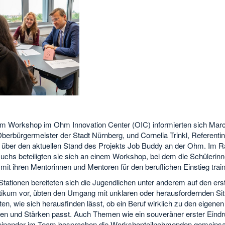
em Workshop im Ohm Innovation Center (OIC) informierten sich Mar
berbürgermeister der Stadt Nürnberg, und Cornelia Trinkl, Referentin
, über den aktuellen Stand des Projekts Job Buddy an der Ohm. Im
uchs beteiligten sie sich an einem Workshop, bei dem die Schülerin
mit ihren Mentorinnen und Mentoren für den beruflichen Einstieg train
Stationen bereiteten sich die Jugendlichen unter anderem auf den ers
tikum vor, übten den Umgang mit unklaren oder herausfordernden Sit
ten, wie sich herausfinden lässt, ob ein Beruf wirklich zu den eigenen
sen und Stärken passt. Auch Themen wie ein souveräner erster Eind
einander im Team besprachen die Workshopteilnehmenden gemeins