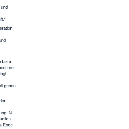
 und
t.“
eration
und
e beim
und ihre
ingt
elt geben
der
ung, N-
uellen
is Ende