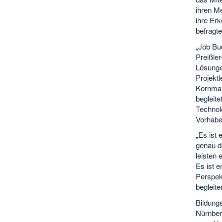
ihren Me
ihre Erk
befragt
„Job Bu
Preißle
Lösunge
Projektl
Kornman
begleite
Technolo
Vorhabe
„Es ist 
genau d
leisten
Es ist e
Perspekt
begleit
Bildungs
Nürnber