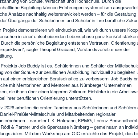
rzahnung von Schule, Wirtschaft und Hochschule. Durch die
chaftliche Begleitung können Erfahrungen systematisch ausgewertet
iche Ansätze nachhaltig weiterentwickelt werden – für die Gestaltung
der Übergänge der Schülerinnen und Schüler in ihre berufliche Zukunf
 Projekt demonstrieren wir eindrucksvoll, wie wir durch unsere Koop
enschen in einer entscheidenden Lebensphase ganz konkret stärken
Durch die persönliche Begleitung entstehen Vertrauen, Orientierung 
erspektiven“, sagte Theophil Graband, Vorstandsvorsitzender der
iftung.
 Projekts Job Buddy ist es, Schülerinnen und Schüler der Mittelschul
 von der Schule zur beruflichen Ausbildung individuell zu begleiten 
 auf einen erfolgreichen Berufseinstieg zu verbessern. Job Buddy br
iche mit Mentorinnen und Mentoren aus Nürnberger Unternehmen
, die ihnen über einen längeren Zeitraum Einblicke in die Arbeitsw
bei ihrer beruflichen Orientierung unterstützen.
rz 2026 arbeiten die ersten Tandems aus Schülerinnen und Schülern 
aniel-Preißler-Mittelschule und Mitarbeitenden regionaler
unternehmen – darunter I. K. Hofmann, KPMG, Lorenz Personalberat
Rödl & Partner und die Sparkasse Nürnberg – gemeinsam an individ
lungszielen. Mit dem Workshop am OIC erreichte das Projekt, das b