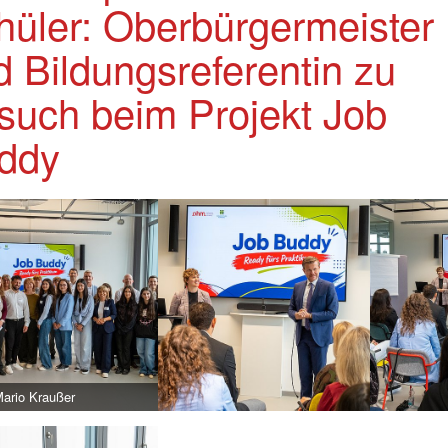
hüler: Oberbürgermeister
d Bildungsreferentin zu
such beim Projekt Job
ddy
Mario Kraußer