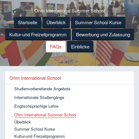
Ohm International Summer School
Startseite
Überblick
Summer School Kurse
Kultur-und Freizeitprogramm
Bewerbung und Zulassung
FAQs
Einblicke
Ohm International School
Studienvorbereitende Angebote
Internationale Studiengänge
Englischsprachige Lehre
Ohm International Summer School
Überblick
Summer School Kurse
Kultur-und Freizeitprogramm