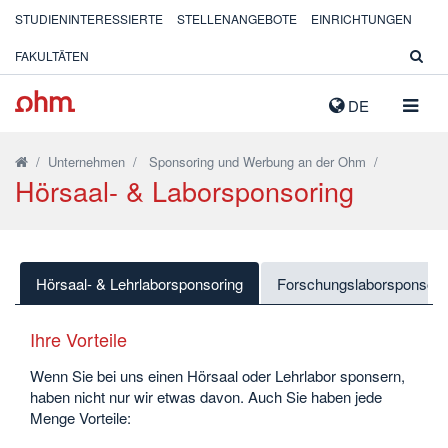
STUDIENINTERESSIERTE
STELLENANGEBOTE
EINRICHTUNGEN
FAKULTÄTEN
NAVIG
DE
AUSK
/
Unternehmen
/
Sponsoring und Werbung an der Ohm
/
Hörsaal- & Laborsponsoring
Hörsaal- & Lehrlaborsponsoring
Forschungslaborsponsori
Ihre Vorteile
Wenn Sie bei uns einen Hörsaal oder Lehrlabor sponsern,
haben nicht nur wir etwas davon. Auch Sie haben jede
Menge Vorteile: