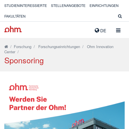
STUDIENINTERESSIERTE
STELLENANGEBOTE
EINRICHTUNGEN
FAKULTÄTEN
NAVIG
DE
AUSK
/
Forschung
/
Forschungseinrichtungen
/
Ohm Innovation
Center
/
Sponsoring