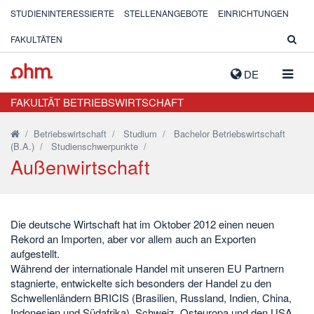
STUDIENINTERESSIERTE
STELLENANGEBOTE
EINRICHTUNGEN
FAKULTÄTEN
NAVIG
DE
AUSK
FAKULTÄT BETRIEBSWIRTSCHAFT
/
Betriebswirtschaft
/
Studium
/
Bachelor Betriebswirtschaft
(B.A.)
/
Studienschwerpunkte
/
Außenwirtschaft
Die deutsche Wirtschaft hat im Oktober 2012 einen neuen
Rekord an Importen, aber vor allem auch an Exporten
aufgestellt.
Während der internationale Handel mit unseren EU Partnern
stagnierte, entwickelte sich besonders der Handel zu den
Schwellenländern BRICIS (Brasilien, Russland, Indien, China,
Indonesien und Südafrika), Schweiz, Osteuropa und den USA