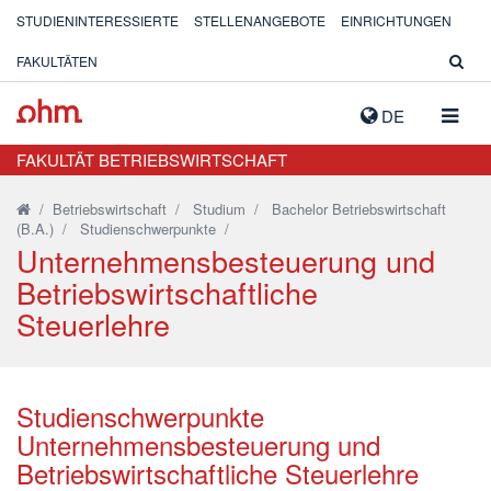
STUDIENINTERESSIERTE
STELLENANGEBOTE
EINRICHTUNGEN
FAKULTÄTEN
NAVIG
DE
AUSK
FAKULTÄT BETRIEBSWIRTSCHAFT
/
Betriebswirtschaft
/
Studium
/
Bachelor Betriebswirtschaft
(B.A.)
/
Studienschwerpunkte
/
Unternehmensbesteuerung und
Betriebswirtschaftliche
Steuerlehre
Studienschwerpunkte
Unternehmensbesteuerung und
Betriebswirtschaftliche Steuerlehre