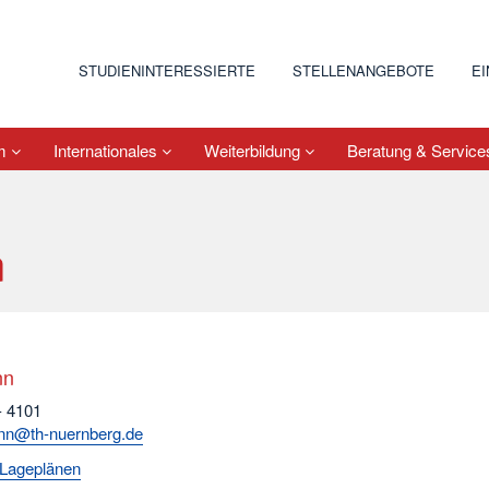
STUDIENINTERESSIERTE
STELLENANGEBOTE
E
um
Internationales
Weiterbildung
Beratung & Servic
n
nn
- 4101
nn@th-nuernberg.de
Lageplänen