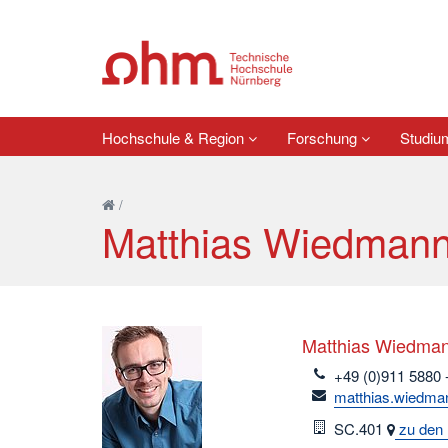
Hochschule & Region
Forschung
Studi
/
Matthias Wiedman
Matthias Wiedma
telefon
+49 (0)911 5880 
email
matthias.wiedma
Raum
SC.401
zu den 