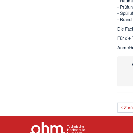
- Räum
- Prüfu
- Spüllu
- Brand
Die Fac
Für die
Anmeld
Zurü