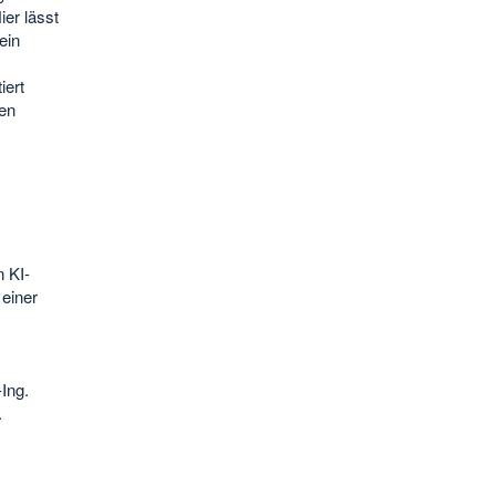
er lässt
ein
iert
en
 KI-
einer
Ing.
.