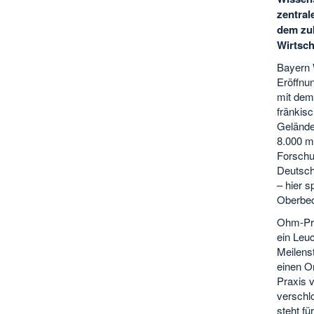
zentral
dem zuk
Wirtsch
Bayern 
Eröffnu
mit dem
fränkis
Gelände
8.000 m
Forschu
Deutsch
– hier s
Oberbec
Ohm-Prä
ein Leu
Meilens
einen Or
Praxis v
verschl
steht f