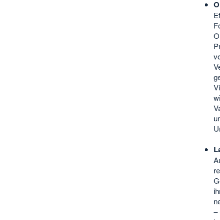
O
Ef
Fo
O
Pr
vo
V
g
Vi
w
Va
u
U
L
A
re
G
i
ne
–