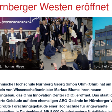
rnberger Westen eröffnet
2): Thomas Riese
Foto: Felix 
chnische Hochschule Nürnberg Georg Simon Ohm (Ohm) hat am 
ein von Wissenschaftsminister Markus Blume ihren neuen
ngsbau, das Ohm Innovation Center (OIC), eröffnet. Das staatli
ierte Gebäude auf dem ehemaligen AEG-Gelände im Nürnberger 
 größte Forschungsgebäude einer Hochschule für angewandte
chaften in Deutschland. Mit 8.000 Quadratmetern Nutzfläche ist