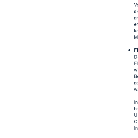
V
si
gr
er
k
M
F
D
F
w
Be
g
w
I
ho
U
Ch
In