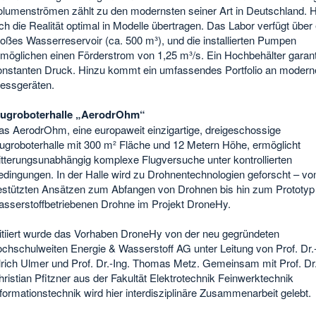
olumenströmen zählt zu den modernsten seiner Art in Deutschland. Hi
ch die Realität optimal in Modelle übertragen. Das Labor verfügt über 
oßes Wasserreservoir (ca. 500 m³), und die installierten Pumpen
möglichen einen Förderstrom von 1,25 m³/s. Ein Hochbehälter garant
onstanten Druck. Hinzu kommt ein umfassendes Portfolio an modern
essgeräten.
lugroboterhalle „AerodrOhm“
as AerodrOhm, eine europaweit einzigartige, dreigeschossige
lugroboterhalle mit 300 m² Fläche und 12 Metern Höhe, ermöglicht
itterungsunabhängig komplexe Flugversuche unter kontrollierten
dingungen. In der Halle wird zu Drohnentechnologien geforscht – von
estützten Ansätzen zum Abfangen von Drohnen bis hin zum Prototyp 
asserstoffbetriebenen Drohne im Projekt DroneHy.
nitiiert wurde das Vorhaben DroneHy von der neu gegründeten
chschulweiten Energie & Wasserstoff AG unter Leitung von Prof. Dr.-
lrich Ulmer und Prof. Dr.-Ing. Thomas Metz. Gemeinsam mit Prof. Dr
ristian Pfitzner aus der Fakultät Elektrotechnik Feinwerktechnik
formationstechnik wird hier interdisziplinäre Zusammenarbeit gelebt.