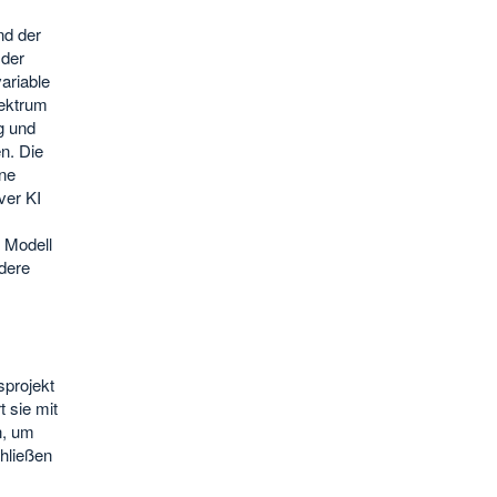
nd der
 der
ariable
pektrum
g und
n. Die
ne
ver KI
s Modell
dere
sprojekt
 sie mit
n, um
hließen