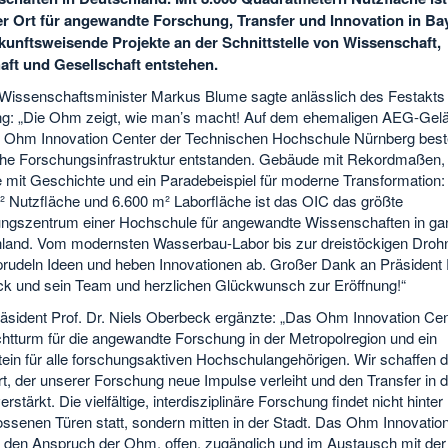
er Ort für angewandte Forschung, Transfer und Innovation in Ba
unftsweisende Projekte an der Schnittstelle von Wissenschaft,
aft und Gesellschaft entstehen.
Wissenschaftsminister Markus Blume sagte anlässlich des Festakts
ng: „Die Ohm zeigt, wie man’s macht! Auf dem ehemaligen AEG-Gelä
 Ohm Innovation Center der Technischen Hochschule Nürnberg best
che Forschungsinfrastruktur entstanden. Gebäude mit Rekordmaßen,
 mit Geschichte und ein Paradebeispiel für moderne Transformation:
² Nutzfläche und 6.600 m² Laborfläche ist das OIC das größte
ngszentrum einer Hochschule für angewandte Wissenschaften in ga
land. Vom modernsten Wasserbau-Labor bis zur dreistöckigen Droh
prudeln Ideen und heben Innovationen ab. Großer Dank an Präsident P
k und sein Team und herzlichen Glückwunsch zur Eröffnung!“
sident Prof. Dr. Niels Oberbeck ergänzte: „Das Ohm Innovation Cent
chtturm für die angewandte Forschung in der Metropolregion und ein
tein für alle forschungsaktiven Hochschulangehörigen. Wir schaffen 
t, der unserer Forschung neue Impulse verleiht und den Transfer in d
erstärkt. Die vielfältige, interdisziplinäre Forschung findet nicht hinter
ossenen Türen statt, sondern mitten in der Stadt. Das Ohm Innovatio
ür den Anspruch der Ohm, offen, zugänglich und im Austausch mit der