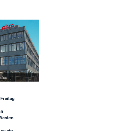
Zeiss
Freitag
ch
Westen
 es ein