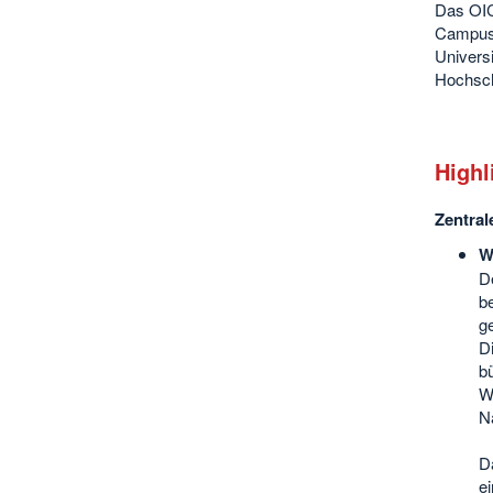
Das OIC
Campus 
Univers
Hochsch
Highl
Zentra
W
D
b
g
D
b
W
N
D
e