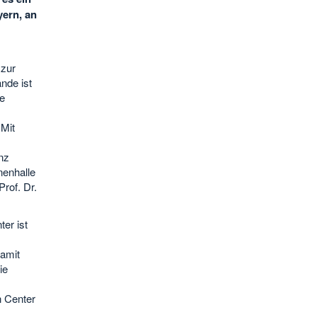
yern, an
 zur
nde ist
e
 Mit
nz
nenhalle
rof. Dr.
er ist
damit
ie
n Center