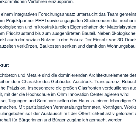
erk
ö
mmlichen Verfahren einzusparen.
n einem integrativen Forschungsansatz untersucht das Team gemein
em Projektpartner PERI sowie engagierten Studierenden die mechani
heologischen und mikrostrukturellen Eigenschaften der Materialsyste
om Frischzustand bis zum ausgehärteten Bauteil. Neben ökologische
ckt auch der soziale Nutzen in den Fokus: Der Einsatz von 3D-Druck
auzeiten verkürzen, Baukosten senken und damit den Wohnungsbau 
ktur:
ichtbeton und Metalle sind die dominierenden Architekturelemente de
leihen dem Charakter des Gebäudes Ausdruck: Transparenz, Robust
che Präzision. Insbesondere die großen Glasfronten verdeutlichen au
t, mit der die Hochschule im Ohm Innovation Center agieren wird:
se, Tagungen und Seminare sollen das Haus zu einem lebendigen O
 machen. Mit partizipativen Veranstaltungsformaten, Vorträgen, Wor
langeboten soll der Austausch mit der Öffentlichkeit aktiv gefördert 
chaft für Bürgerinnen und Bürger zugänglich gemacht werden.