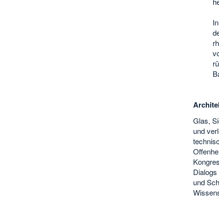
h
I
d
r
v
rü
B
Archite
Glas, S
und ver
technis
Offenhei
Kongres
Dialogs
und Schu
Wissens