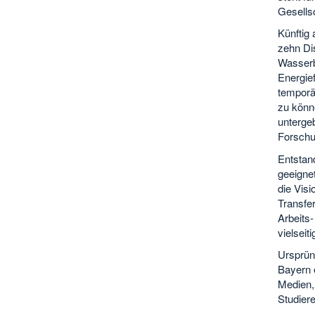
Gesellsc
Künftig
zehn Di
Wasserb
Energie
temporä
zu könn
untergeb
Forschu
Entstan
geeignet
die Vis
Transfer
Arbeits
vielseit
Ursprün
Bayern 
Medien,
Studier