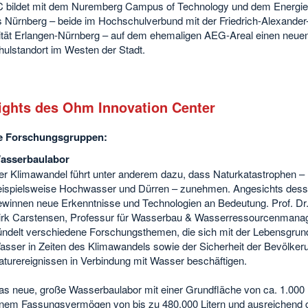
 bildet mit dem Nuremberg Campus of Technology und dem Energie
Nürnberg – beide im Hochschulverbund mit der Friedrich-Alexander
ität Erlangen-Nürnberg – auf dem ehemaligen AEG-Areal einen neue
ulstandort im Westen der Stadt.
ights des Ohm Innovation Center
le Forschungsgruppen:
asserbaulabor
er Klimawandel führt unter anderem dazu, dass Naturkatastrophen –
eispielsweise Hochwasser und Dürren – zunehmen. Angesichts des
ewinnen neue Erkenntnisse und Technologien an Bedeutung. Prof. Dr.
irk Carstensen, Professur für Wasserbau & Wasserressourcenmana
ündelt verschiedene Forschungsthemen, die sich mit der Lebensgrun
asser in Zeiten des Klimawandels sowie der Sicherheit der Bevölker
aturereignissen in Verbindung mit Wasser beschäftigen.
as neue, große Wasserbaulabor mit einer Grundfläche von ca. 1.000
inem Fassungsvermögen von bis zu 480.000 Litern und ausreichend 