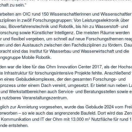
haft zu sein.“
 arbeiten am OIC rund 150 Wissenschaftlerinnen und Wissenschaftler
sziplinen in zwölf Forschungsgruppen: Von Leistungselektronik über
au, Bioverfahrenstechnik und Robotik, bis hin zu Wasserstoff- und
forschung sowie Künstlicher Intelligenz. Die meisten Räume werden
r und flexibel vergeben, um schnell auf neue Forschungsthemen rea
en und den Austausch zwischen den Fachdisziplinen zu fördern. Dau
racht sind das Institut für Wasserbau und Wasserwirtschaft und die
ngsgruppe Mobile Robotik.
den war die Idee für das Ohm Innovation Center 2017, als der Hochs
e Infrastruktur für forschungsintensive Projekte fehlte. Anschließend
ion eines Gebäudekomplexes, der den gesamten Forschungs- und
prozess unter einem Dach vereint, umgesetzt. Er bietet nun neben L
- und Werkstattbereichen auch Service- und Beratungsstellen sowie e
ig nutzbares Veranstaltungszentrum.
glich zur Anmietung vorgesehen, wurde das Gebäude 2024 vom Frei
erworben – so wie auch das angrenzende Baufeld. Dort wird das Zen
 Kommunikation und IT der Ohm mit 13.000 m² Nutzfläche für rund 1
ende entstehen.