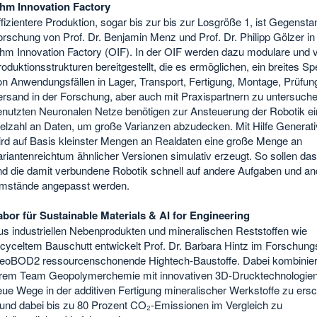
hm Innovation Factory
fizientere Produktion, sogar bis zur bis zur Losgröße 1, ist Gegensta
rschung von Prof. Dr. Benjamin Menz und Prof. Dr. Philipp Gölzer in
hm Innovation Factory (OIF). In der OIF werden dazu modulare und v
oduktionsstrukturen bereitgestellt, die es ermöglichen, ein breites S
n Anwendungsfällen in Lager, Transport, Fertigung, Montage, Prüfun
ersand in der Forschung, aber auch mit Praxispartnern zu untersuche
enutzten Neuronalen Netze benötigen zur Ansteuerung der Robotik ei
elzahl an Daten, um große Varianzen abzudecken. Mit Hilfe Generati
ird auf Basis kleinster Mengen an Realdaten eine große Menge an
riantenreichtum ähnlicher Versionen simulativ erzeugt. So sollen da
nd die damit verbundene Robotik schnell auf andere Aufgaben und an
mstände angepasst werden.
abor für Sustainable Materials & AI for Engineering
us industriellen Nebenprodukten und mineralischen Reststoffen wie
cyceltem Bauschutt entwickelt Prof. Dr. Barbara Hintz im Forschung
eoBOD2 ressourcenschonende Hightech-Baustoffe. Dabei kombiniert
hrem Team Geopolymerchemie mit innovativen 3D-Drucktechnologie
ue Wege in der additiven Fertigung mineralischer Werkstoffe zu ersc
 und dabei bis zu 80 Prozent CO
₂
-Emissionen im Vergleich zu