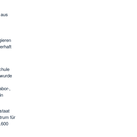
 aus
gieren
erhaft
chule
 wurde
abor-,
in
staat
trum für
.600