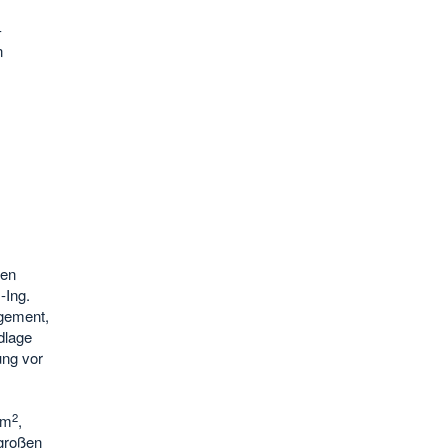
-
n
sen
-Ing.
gement,
dlage
ung vor
2
 m
,
großen