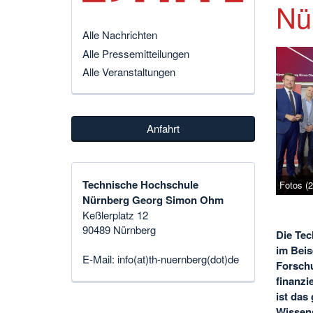
Nü
Alle Nachrichten
Alle Pressemitteilungen
Alle Veranstaltungen
Anfahrt
Technische Hochschule
Fotos (
Nürnberg Georg Simon Ohm
Keßlerplatz 12
90489 Nürnberg
Die Te
im Beis
E-Mail:
info(at)th-nuernberg(dot)de
Forschu
finanz
ist das
Wissens