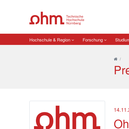
Hochschule & Region
Forschung
Studi
/
Pr
14.11
Oh