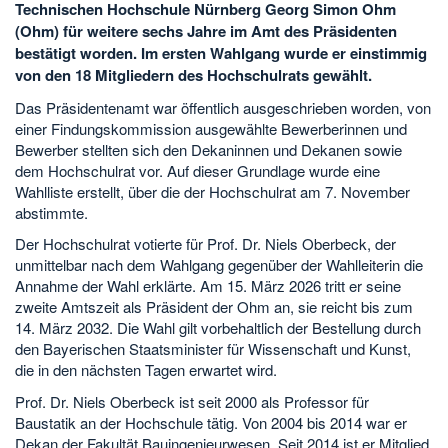
Technischen Hochschule Nürnberg Georg Simon Ohm
(Ohm) für weitere sechs Jahre im Amt des Präsidenten
bestätigt worden. Im ersten Wahlgang wurde er einstimmig
von den 18 Mitgliedern des Hochschulrats gewählt.
Das Präsidentenamt war öffentlich ausgeschrieben worden, von
einer Findungskommission ausgewählte Bewerberinnen und
Bewerber stellten sich den Dekaninnen und Dekanen sowie
dem Hochschulrat vor. Auf dieser Grundlage wurde eine
Wahlliste erstellt, über die der Hochschulrat am 7. November
abstimmte.
Der Hochschulrat votierte für Prof. Dr. Niels Oberbeck, der
unmittelbar nach dem Wahlgang gegenüber der Wahlleiterin die
Annahme der Wahl erklärte. Am 15. März 2026 tritt er seine
zweite Amtszeit als Präsident der Ohm an, sie reicht bis zum
14. März 2032. Die Wahl gilt vorbehaltlich der Bestellung durch
den Bayerischen Staatsminister für Wissenschaft und Kunst,
die in den nächsten Tagen erwartet wird.
Prof. Dr. Niels Oberbeck ist seit 2000 als Professor für
Baustatik an der Hochschule tätig. Von 2004 bis 2014 war er
Dekan der Fakultät Bauingenieurwesen. Seit 2014 ist er Mitglied