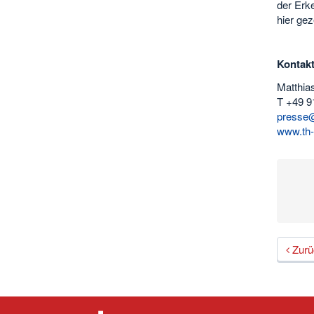
der Erke
hier ge
Kontak
Matthia
T +49 9
presse@
www.th-
Zurü