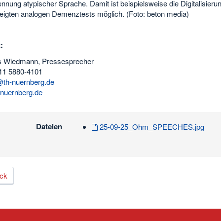
nnung atypischer Sprache. Damit ist beispielsweise die Digitalisieru
zeigten analogen Demenztests möglich. (Foto: beton media)
t:
s Wiedmann, Pressesprecher
11 5880-4101
th-nuernberg.de
nuernberg.de
Dateien
25-09-25_Ohm_SPEECHES.jpg
ck