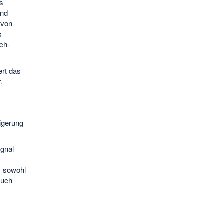
s
und
 von
s
ch-
ert das
,
igerung
gnal
, sowohl
auch