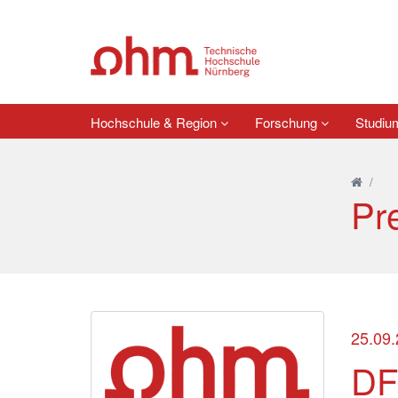
Hochschule & Region
Forschung
Studi
/
Pr
25.09
DF