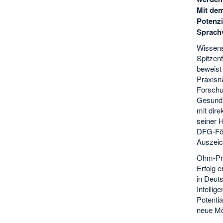
Mit de
Potenzi
Sprachv
Wissens
Spitzen
beweist
Praxisnä
Forschu
Gesundhe
mit dir
seiner 
DFG-För
Auszeic
Ohm-Prä
Erfolg 
in Deuts
Intellig
Potentia
neue Mö