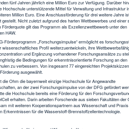
en fünf Jahren jährlich eine Million Euro zur Verfügung. Darüber hi
ie Hochschule unterstützende Mittel für Verwaltung und Infrastruktur 
iteren Million Euro. Eine Anschlussförderung für drei weitere Jahre ist
 gestellt. Nicht zuletzt aufgrund des harten Wettbewerbes und einer 
n Förderquote gilt das Programm als Exzellenzwettbewerb unter den
hen HAW.
-Förderprogramm „Forschungsimpulse“ ermöglicht es forschungss
 wissenschaftliches Profil weiterzuentwickeln, ihre Wettbewerbsfähig
onzentration und Ergänzung vorhandener Forschungsansätze zu ste
ngfristig die Bedingungen für erkenntnisorientierte Forschung an den
ulen zu verbessern. Von insgesamt 77 eingereichten Projektskizze
r Förderung ausgewählt.
st die Ohm die bayernweit einzige Hochschule für Angewandte
chaften, an der zwei Forschungsimpulse von der DFG gefördert wer
tte die Hochschule bereits eine Förderung für den Forschungsverbun
lCell erhalten. Darin arbeiten Forschende aus sieben Fakultäten de
am mit weiteren Kooperationspartnern aus Wissenschaft und Praxis
n Erkenntnissen für die Wasserstoff-Brennstoffzellentechnologie.