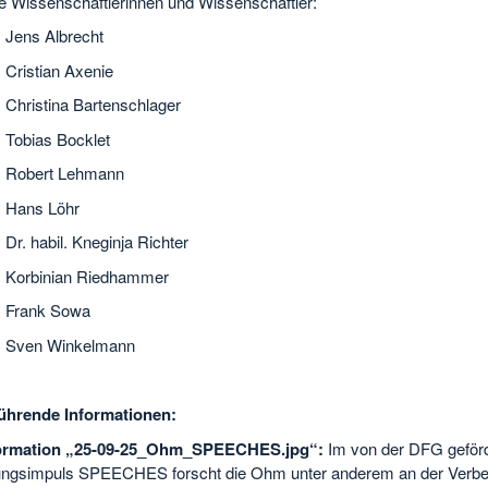
te Wissenschaftlerinnen und Wissenschaftler:
. Jens Albrecht
. Cristian Axenie
. Christina Bartenschlager
. Tobias Bocklet
r. Robert Lehmann
. Hans Löhr
. Dr. habil. Kneginja Richter
r. Korbinian Riedhammer
r. Frank Sowa
r. Sven Winkelmann
ührende Informationen:
formation „25-09-25_Ohm_SPEECHES.jpg“:
Im von der DFG geför
ngsimpuls SPEECHES forscht die Ohm unter anderem an der Verb