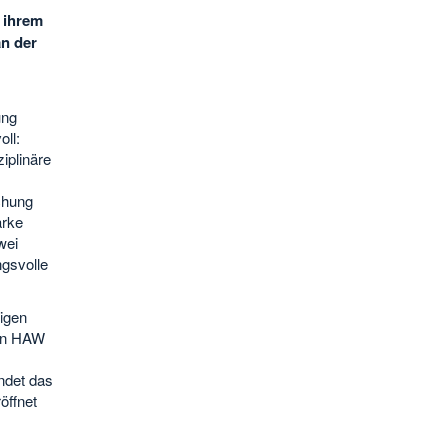
 ihrem
an der
ung
ll:
iplinäre
chung
ärke
wei
gsvolle
igen
ten HAW
ndet das
öffnet