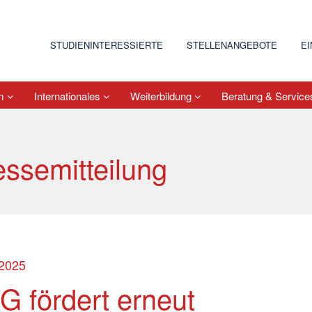
STUDIENINTERESSIERTE
STELLENANGEBOTE
E
um
Internationales
Weiterbildung
Beratung & Servic
essemitteilung
.2025
G fördert erneut