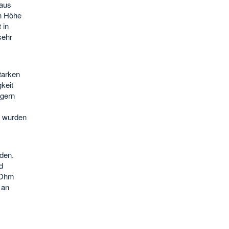
naus
in Höhe
 in
sehr
tarken
keit
igern
n wurden
den.
d
r Ohm
 an