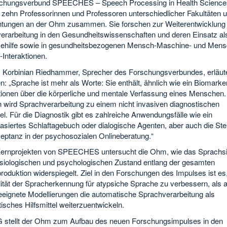
chungsverbund SPEECHES – Speech Processing in Health Science
n zehn Professorinnen und Professoren unterschiedlicher Fakultäten 
htungen an der Ohm zusammen. Sie forschen zur Weiterentwicklung
erarbeitung in den Gesundheitswissenschaften und deren Einsatz al
ehilfe sowie in gesundheitsbezogenen Mensch-Maschine- und Mens
Interaktionen.
r. Korbinian Riedhammer, Sprecher des Forschungsverbundes, erläut
: „Sprache ist mehr als Worte: Sie enthält, ähnlich wie ein Biomarker
tionen über die körperliche und mentale Verfassung eines Menschen.
 wird Sprachverarbeitung zu einem nicht invasiven diagnostischen
tel. Für die Diagnostik gibt es zahlreiche Anwendungsfälle wie ein
asiertes Schlaftagebuch oder dialogische Agenten, aber auch die Ste
eptanz in der psychosozialen Onlineberatung.“
Kernprojekten von SPEECHES untersucht die Ohm, wie das Sprachsi
siologischen und psychologischen Zustand entlang der gesamten
oduktion widerspiegelt. Ziel in den Forschungen des Impulses ist es
lität der Spracherkennung für atypsiche Sprache zu verbessern, als 
eeignete Modellierungen die automatische Sprachverarbeitung als
isches Hilfsmittel weiterzuentwickeln.
 stellt der Ohm zum Aufbau des neuen Forschungsimpulses in den