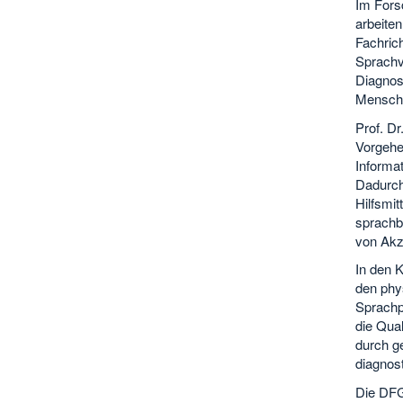
Im Fors
arbeite
Fachric
Sprachv
Diagnos
Mensch-
Prof. D
Vorgehen
Informa
Dadurch
Hilfsmit
sprachb
von Akz
In den 
den phy
Sprachpr
die Qua
durch g
diagnost
Die DFG