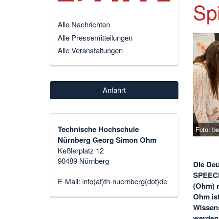
Sp
Alle Nachrichten
Alle Pressemitteilungen
Alle Veranstaltungen
Anfahrt
Technische Hochschule
Foto: b
Nürnberg Georg Simon Ohm
Keßlerplatz 12
90489 Nürnberg
Die De
SPEECH
E-Mail:
info(at)th-nuernberg(dot)de
(Ohm) m
Ohm ist
Wissens
werden