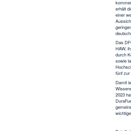
kommend
erhält d
einer we
Aussicht
geringe
deutsc
Das DFG
HAW, ihr
durch K
sowie la
Hochsch
fünf zu
Damit i
Wissens
2023 ha
DuraFue
gemeins
wichtige