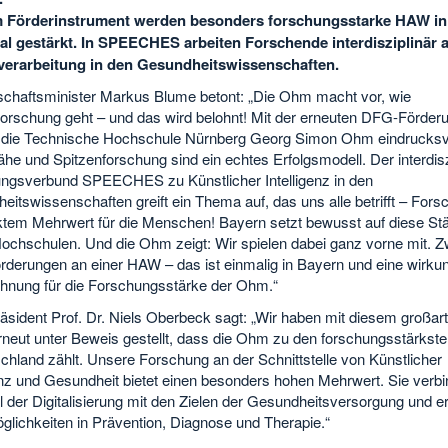
m Förderinstrument werden besonders forschungsstarke HAW in
al gestärkt. In SPEECHES arbeiten Forschende interdisziplinär 
erarbeitung in den Gesundheitswissenschaften.
chaftsminister Markus Blume betont: „Die Ohm macht vor, wie
forschung geht – und das wird belohnt! Mit der erneuten DFG-Förder
 die Technische Hochschule Nürnberg Georg Simon Ohm eindrucksvo
he und Spitzenforschung sind ein echtes Erfolgsmodell. Der interdisz
ngsverbund SPEECHES zu Künstlicher Intelligenz in den
itswissenschaften greift ein Thema auf, das uns alle betrifft – Fors
ektem Mehrwert für die Menschen! Bayern setzt bewusst auf diese St
Hochschulen. Und die Ohm zeigt: Wir spielen dabei ganz vorne mit. Z
derungen an einer HAW – das ist einmalig in Bayern und eine wirkun
hnung für die Forschungsstärke der Ohm.“
sident Prof. Dr. Niels Oberbeck sagt: „Wir haben mit diesem großart
erneut unter Beweis gestellt, dass die Ohm zu den forschungsstärks
chland zählt. Unsere Forschung an der Schnittstelle von Künstlicher
enz und Gesundheit bietet einen besonders hohen Mehrwert. Sie verbi
l der Digitalisierung mit den Zielen der Gesundheitsversorgung und er
glichkeiten in Prävention, Diagnose und Therapie.“