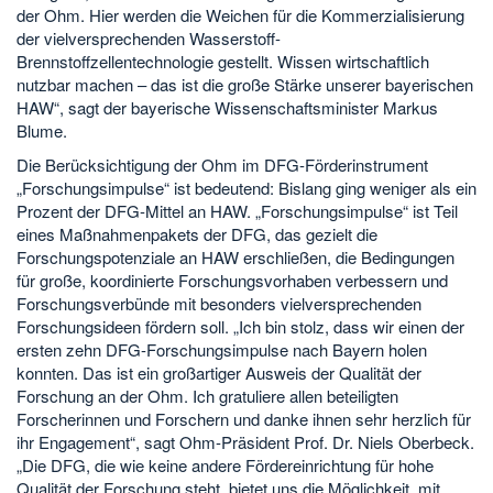
der Ohm. Hier werden die Weichen für die Kommerzialisierung
der vielversprechenden Wasserstoff-
Brennstoffzellentechnologie gestellt. Wissen wirtschaftlich
nutzbar machen – das ist die große Stärke unserer bayerischen
HAW“, sagt der bayerische Wissenschaftsminister Markus
Blume.
Die Berücksichtigung der Ohm im DFG-Förderinstrument
„Forschungsimpulse“ ist bedeutend: Bislang ging weniger als ein
Prozent der DFG-Mittel an HAW. „Forschungsimpulse“ ist Teil
eines Maßnahmenpakets der DFG, das gezielt die
Forschungspotenziale an HAW erschließen, die Bedingungen
für große, koordinierte Forschungsvorhaben verbessern und
Forschungsverbünde mit besonders vielversprechenden
Forschungsideen fördern soll. „Ich bin stolz, dass wir einen der
ersten zehn DFG-Forschungsimpulse nach Bayern holen
konnten. Das ist ein großartiger Ausweis der Qualität der
Forschung an der Ohm. Ich gratuliere allen beteiligten
Forscherinnen und Forschern und danke ihnen sehr herzlich für
ihr Engagement“, sagt Ohm-Präsident Prof. Dr. Niels Oberbeck.
„Die DFG, die wie keine andere Fördereinrichtung für hohe
Qualität der Forschung steht, bietet uns die Möglichkeit, mit