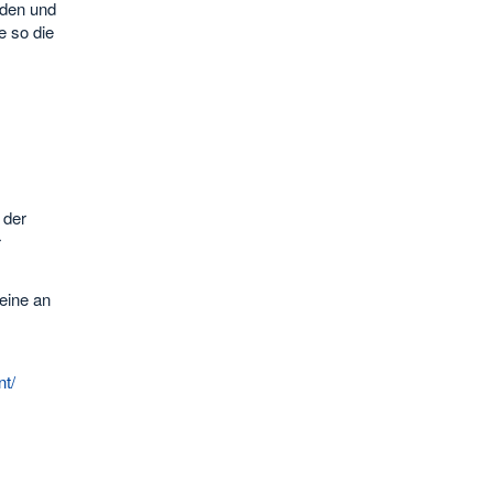
nden und
e so die
 der
r
eine an
nt/