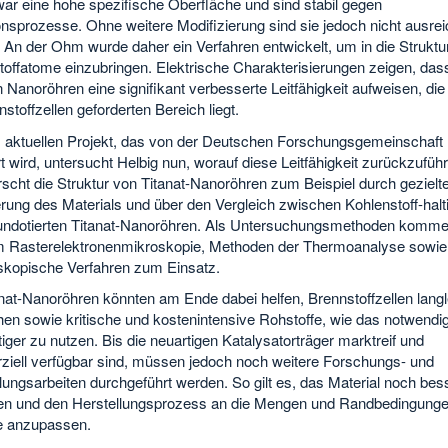
ar eine hohe spezifische Oberfläche und sind stabil gegen
onsprozesse. Ohne weitere Modifizierung sind sie jedoch nicht ausre
g. An der Ohm wurde daher ein Verfahren entwickelt, um in die Struktu
offatome einzubringen. Elektrische Charakterisierungen zeigen, dass
n Nanoröhren eine signifikant verbesserte Leitfähigkeit aufweisen, die
nstoffzellen geforderten Bereich liegt.
m aktuellen Projekt, das von der Deutschen Forschungsgemeinschaft
t wird, untersucht Helbig nun, worauf diese Leitfähigkeit zurückzuführ
rscht die Struktur von Titanat-Nanoröhren zum Beispiel durch gezielt
rung des Materials und über den Vergleich zwischen Kohlenstoff-halt
 undotierten Titanat-Nanoröhren. Als Untersuchungsmethoden komme
 Rasterelektronenmikroskopie, Methoden der Thermoanalyse sowie
skopische Verfahren zum Einsatz.
nat-Nanoröhren könnten am Ende dabei helfen, Brennstoffzellen langl
n sowie kritische und kostenintensive Rohstoffe, wie das notwendig
iger zu nutzen. Bis die neuartigen Katalysatorträger marktreif und
iell verfügbar sind, müssen jedoch noch weitere Forschungs- und
ungsarbeiten durchgeführt werden. So gilt es, das Material noch bes
en und den Herstellungsprozess an die Mengen und Randbedingunge
ie anzupassen.