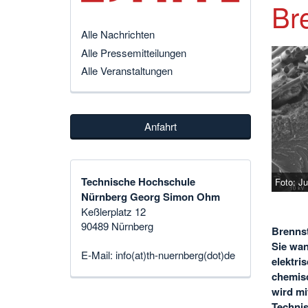
Bre
Alle Nachrichten
Alle Pressemitteilungen
Alle Veranstaltungen
Anfahrt
Technische Hochschule
Foto: Ju
Nürnberg Georg Simon Ohm
Keßlerplatz 12
90489 Nürnberg
Brennst
Sie wan
E-Mail:
info(at)th-nuernberg(dot)de
elektri
chemisc
wird mi
Techni