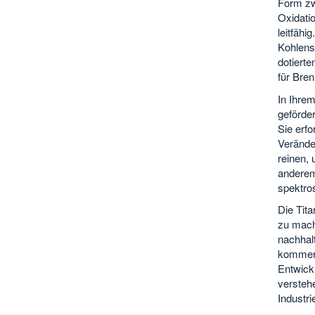
Form zw
Oxidati
leitfähi
Kohlenst
dotierte
für Bren
In Ihre
geförder
Sie erfo
Verände
reinen,
anderem
spektro
Die Tita
zu mache
nachhalt
kommerz
Entwickl
versteh
Industr