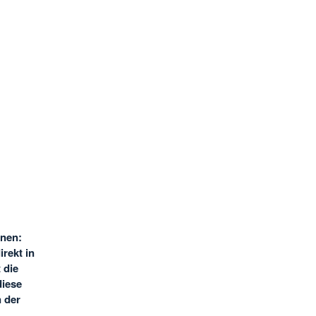
onen:
rekt in
 die
diese
n der