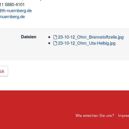
11 5880-4101
th-nuernberg.de
nuernberg.de
Dateien
23-10-12_Ohm_Brennstoffzelle.jpg
23-10-12_Ohm_Uta-Helbig.jpg
ck
Wie erreichen Sie uns?
Impre