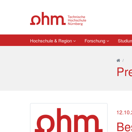
Hochschule & Region
Forschung
Studi
/
Pr
12.10
Be