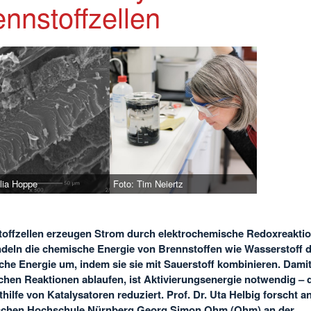
nnstoffzellen
lia Hoppe
Foto: Tim Neiertz
offzellen erzeugen Strom durch elektrochemische Redoxreakti
deln die chemische Energie von Brennstoffen wie Wasserstoff di
sche Energie um, indem sie sie mit Sauerstoff kombinieren. Damit
hen Reaktionen ablaufen, ist Aktivierungsenergie notwendig – 
thilfe von Katalysatoren reduziert. Prof. Dr. Uta Helbig forscht a
schen Hochschule Nürnberg Georg Simon Ohm (Ohm) an der