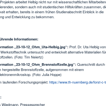
 Projekten arbeitet Helbig nicht nur mit wissenschaftlichen Mitarbeite
erenden, sondern auch mit studentischen Hilfskräften zusammen, di
eit erhalten, bereits in einem frühen Studienabschnitt Einblick in die
ng und Entwicklung zu bekommen.
ührende Informationen:
ormation „23-10-12_Ohm_Uta-Helbig.jpg“:
Prof. Dr. Uta Helbig von
 Werkstofftechnik untersucht und entwickelt alternative Materialien fü
ffzellen. (Foto: Tim Neiertz)
ormation „23-10-12_Ohm_Brennstoffzelle.jpg“:
Querschnitt durch 
 hergestellte Brennstoffzelle, aufgenommen mit einem
lektronenmikroskop. (Foto: Julia Hoppe)
m laufenden Forschungsprojekt:
https://www.th-nuernberg.de/forst-c-t
:
s Wiedmann, Pressesprecher