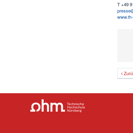
T +49 9
presse@
www.th-
Zurü