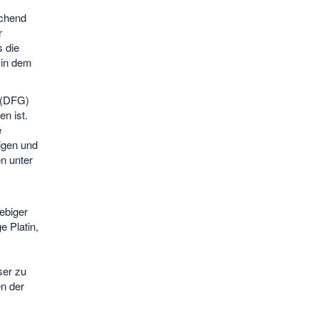
ichend
r
 die
 in dem
 (DFG)
en ist.
e
igen und
n unter
ebiger
e Platin,
ser zu
n der