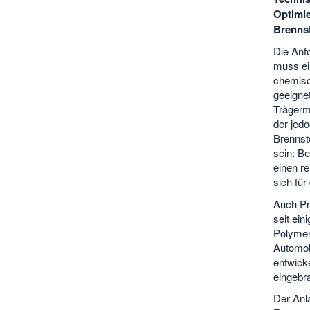
Optimie
Brennst
Die Anfo
muss ein
chemisc
geeignet
Trägerma
der jed
Brennsto
sein: Be
einen re
sich für
Auch Pro
seit ein
Polymer
Automobi
entwicke
eingebra
Der Anla