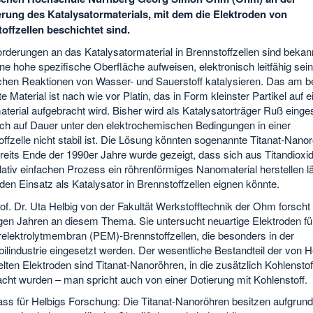
rung des Katalysatormaterials, mit dem die Elektroden von
offzellen beschichtet sind.
rderungen an das Katalysatormaterial in Brennstoffzellen sind bekan
e hohe spezifische Oberfläche aufweisen, elektronisch leitfähig sein
hen Reaktionen von Wasser- und Sauerstoff katalysieren. Das am b
e Material ist nach wie vor Platin, das in Form kleinster Partikel auf 
terial aufgebracht wird. Bisher wird als Katalysatorträger Ruß einges
och auf Dauer unter den elektrochemischen Bedingungen in einer
ffzelle nicht stabil ist. Die Lösung könnten sogenannte Titanat-Nano
reits Ende der 1990er Jahre wurde gezeigt, dass sich aus Titandioxi
lativ einfachen Prozess ein röhrenförmiges Nanomaterial herstellen l
 den Einsatz als Katalysator in Brennstoffzellen eignen könnte.
f. Dr. Uta Helbig von der Fakultät Werkstofftechnik der Ohm forscht 
igen Jahren an diesem Thema. Sie untersucht neuartige Elektroden fü
elektrolytmembran (PEM)-Brennstoffzellen, die besonders in der
lindustrie eingesetzt werden. Der wesentliche Bestandteil der von H
lten Elektroden sind Titanat-Nanoröhren, in die zusätzlich Kohlensto
cht wurden – man spricht auch von einer Dotierung mit Kohlenstoff.
ss für Helbigs Forschung: Die Titanat-Nanoröhren besitzen aufgrund 