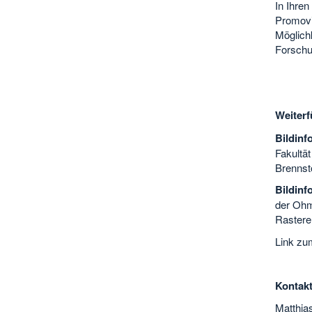
In Ihren
Promovi
Möglichk
Forschu
Weiterf
Bildinf
Fakultät
Brennsto
Bildinf
der Ohm
Rastere
Link zu
Kontakt
Matthia