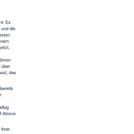
nt: Es
 und die
esten
einem
etzt,
röhren
d über
ässt, das
bereits
r
elbig
ff-Atome
ihrer