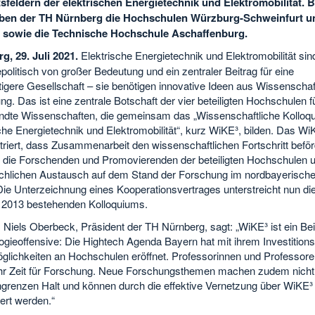
sfeldern der elektrischen Energietechnik und Elektromobilität. Be
eben der TH Nürnberg die Hochschulen Würzburg-Schweinfurt u
sowie die Technische Hochschule Aschaffenburg.
g, 29. Juli 2021.
Elektrische Energietechnik und Elektromobilität sin
epolitisch von großer Bedeutung und ein zentraler Beitrag für eine
igere Gesellschaft – sie benötigen innovative Ideen aus Wissenschaf
g. Das ist eine zentrale Botschaft der vier beteiligten Hochschulen f
dte Wissenschaften, die gemeinsam das „Wissenschaftliche Kolloq
che Energietechnik und Elektromobilität“, kurz WiKE³, bilden. Das Wi
riert, dass Zusammenarbeit den wissenschaftlichen Fortschritt beför
t die Forschenden und Promovierenden der beteiligten Hochschulen un
achlichen Austausch auf dem Stand der Forschung im nordbayerisc
Die Unterzeichnung eines Kooperationsvertrages unterstreicht nun die
t 2013 bestehenden Kolloquiums.
. Niels Oberbeck, Präsident der TH Nürnberg, sagt: „WiKE³ ist ein Bei
ogieoffensive: Die Hightech Agenda Bayern hat mit ihrem Investition
glichkeiten an Hochschulen eröffnet. Professorinnen und Professor
r Zeit für Forschung. Neue Forschungsthemen machen zudem nicht
ngrenzen Halt und können durch die effektive Vernetzung über WiKE³ 
iert werden.“