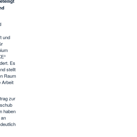
teiligt
nd
d
t und
ür
uium
KE³
dert. Es
d stellt
hen Raum
 Arbeit
trag zur
sschub
en haben
 an
deutlich