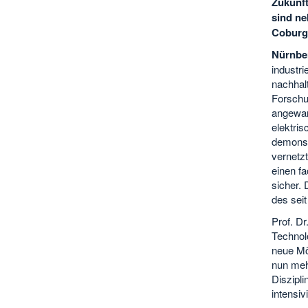
Zukunft
sind n
Coburg 
Nürnber
industri
nachhalt
Forschun
angewan
elektris
demonst
vernetz
einen f
sicher. 
des sei
Prof. Dr
Technol
neue Mö
nun meh
Diszipli
intensiv