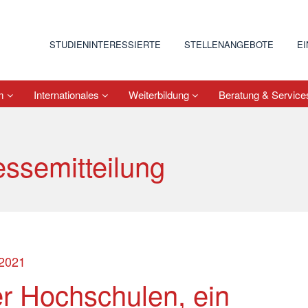
STUDIENINTERESSIERTE
STELLENANGEBOTE
E
um
Internationales
Weiterbildung
Beratung & Servic
essemitteilung
.2021
er Hochschulen, ein