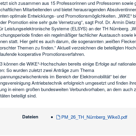
etzt sich zusammen aus 15 Professorinnen und Professoren sowie g
chaftlichen Mitarbeitenden und bietet herausragenden Absolventinne
nten optimale Entwicklungs- und Promotionsmöglichkeiten. „WiKE³ bi
der Promotion eine sehr gute Vernetzung“, sagt Prof. Dr. Armin Diet
t für Leistungselektronische Systeme (ELSYS) an der TH Nürnberg. „
schungsperiode finden ein regelmäßiger fachlicher Austausch sowie k
onen statt. Hier geht es auch darum, die sogenannten ‚weißen Flecke
forschter Themen zu finden.“ Aktuell verzeichnen die beteiligten Hoc
 laufende kooperative Promotionsverfahren.
13 können die WiKE³-Hochschulen bereits einige Erfolge auf national
en: So wurden zuletzt zwei Anträge zum Thema
spannungszwischenkreis im Bereich der Elektromobilität“ bei der
ngsvereinigung Antriebstechnik erfolgreich umgesetzt und finden ihr
rung in einem großen bundesweiten Verbundvorhaben, an dem auch 
täten beteiligt sind.
Dateien
PM_26_TH_Nürnberg_Wike3.pdf