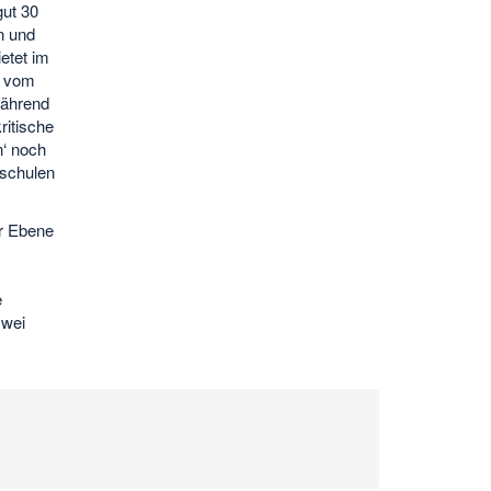
ut 30
n und
etet im
z vom
Während
ritische
n‘ noch
hschulen
er Ebene
e
zwei