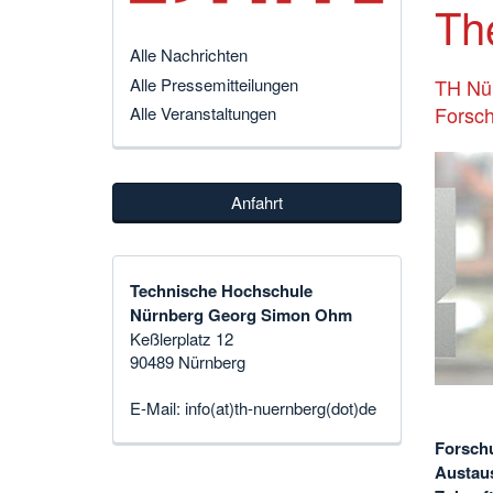
Th
Alle Nachrichten
Alle Pressemitteilungen
TH Nür
Forsch
Alle Veranstaltungen
Anfahrt
Technische Hochschule
Nürnberg Georg Simon Ohm
Keßlerplatz 12
90489 Nürnberg
E-Mail:
info(at)th-nuernberg(dot)de
Forschu
Austau