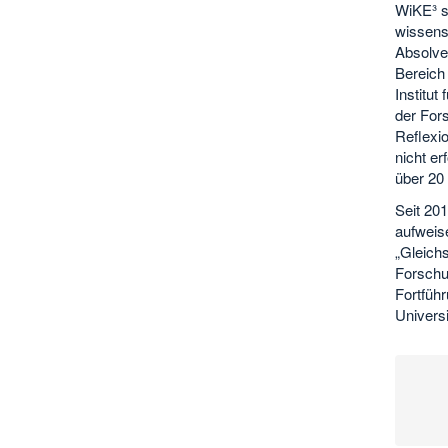
WiKE³ s
wissens
Absolve
Bereich 
Institu
der For
Reflexi
nicht er
über 20
Seit 20
aufweis
„Gleich
Forschu
Fortfüh
Universi