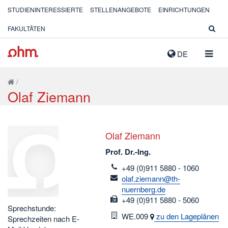
STUDIENINTERESSIERTE
STELLENANGEBOTE
EINRICHTUNGEN
FAKULTÄTEN
NAVIG
DE
AUSK
/
Olaf Ziemann
Olaf Ziemann
Prof. Dr.-Ing.
telefon
+49 (0)911 5880 - 1060
email
olaf.ziemann@th-
nuernberg.de
fax
+49 (0)911 5880 - 5060
Sprechstunde:
Raum
WE.009
zu den Lageplänen
Sprechzeiten nach E-