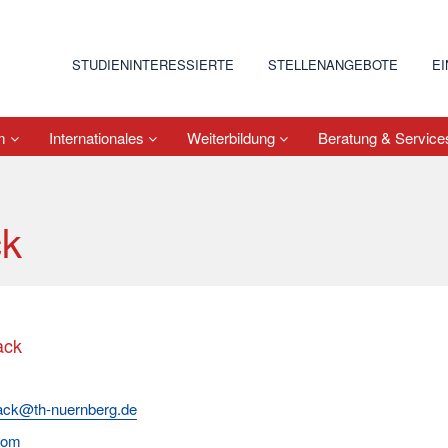
STUDIENINTERESSIERTE
STELLENANGEBOTE
E
um
Internationales
Weiterbildung
Beratung & Servic
ck
ack
hack@th-nuernberg.de
com