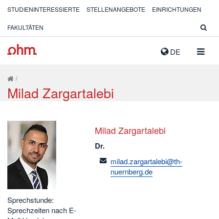
STUDIENINTERESSIERTE
STELLENANGEBOTE
EINRICHTUNGEN
FAKULTÄTEN
NAVIG
DE
AUSK
/
Milad Zargartalebi
Milad Zargartalebi
Dr.
email
milad.zargartalebi@th-
nuernberg.de
Sprechstunde:
Sprechzeiten nach E-